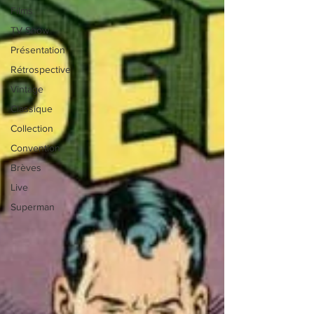
Films
TV Show
Présentation
Rétrospective
Vintage
Classique
Collection
Convention
Brèves
Live
Superman