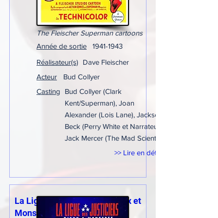
The Fleischer Superman cartoons
Année de sortie
1941-1943
Réalisateur(s)
Dave Fleischer
Acteur
Bud Collyer
Casting
Bud Collyer (Clark
Kent/Superman), Joan
Alexander (Lois Lane), Jackson
Beck (Perry White et Narrateur),
Jack Mercer (The Mad Scientist)
>> Lire en détail
La Ligue des justiciers : Dieux et
Monstres