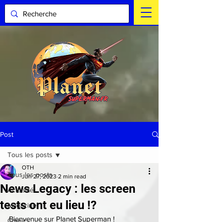
Post
Tous les posts
OTH
Tous les posts
Jun 27, 2023
2 min read
News Legacy : les screen
Actualité
tests ont eu lieu !?
Magazine
Bienvenue sur Planet Superman !
Comics