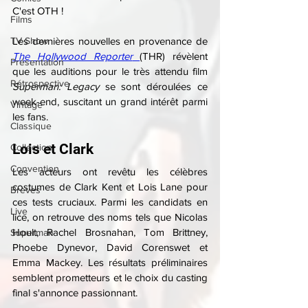
C'est OTH !
Films
TV Show
Les dernières nouvelles en provenance de 
The Hollywood Reporter
(THR) révèlent 
Présentation
que les auditions pour le très attendu film 
Rétrospective
Superman: Legacy
 se sont déroulées ce 
week-end, suscitant un grand intérêt parmi 
Vintage
les fans. 
Classique
Lois et Clark
Collection
Convention
Les acteurs ont revêtu les célèbres 
costumes de Clark Kent et Lois Lane pour 
Brèves
ces tests cruciaux. Parmi les candidats en 
Live
lice, on retrouve des noms tels que Nicolas 
Hoult, Rachel Brosnahan, Tom Brittney, 
Superman
Phoebe Dynevor, David Corenswet et 
Emma Mackey. Les résultats préliminaires 
semblent prometteurs et le choix du casting 
final s'annonce passionnant.