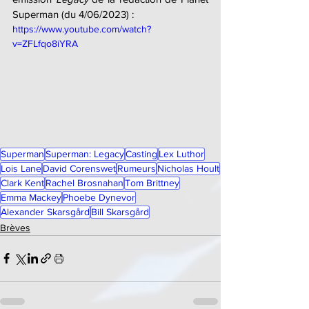
Superman (du 4/06/2023) :
https://www.youtube.com/watch?
v=ZFLfqo8iYRA
Superman
Superman: Legacy
Casting
Lex Luthor
Lois Lane
David Corenswet
Rumeurs
Nicholas Hoult
Clark Kent
Rachel Brosnahan
Tom Brittney
Emma Mackey
Phoebe Dynevor
Alexander Skarsgård
Bill Skarsgård
Brèves