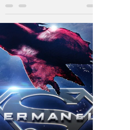
June Anga
Sep 10, 2024
4 min read
Comics
Review - Superman: Lost
Et si tel Ulysse Superman perdait la route vers
la planète bleue et sa bien-aimée Lois, quel
héros serait-il ? Quels choix de vie ferait-il?