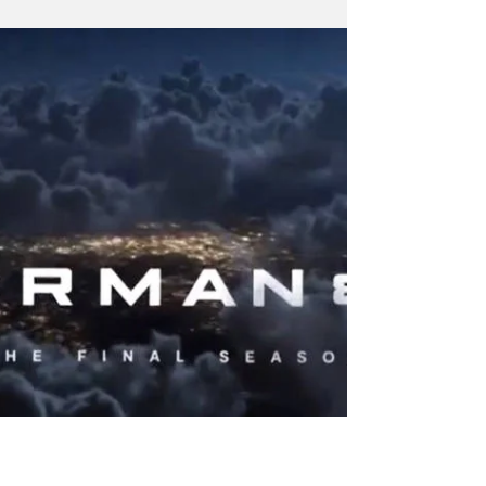
Jul 20, 2024
2 min read
TV Show
Superman et Lois : affiche et
teaser de la saison 4 !
Ces jours-ci, la CW poursuivait la promotion
de la saison finale avec l'affiche officielle et
un teaser. Le SDCC 2024 montrera le trailer !