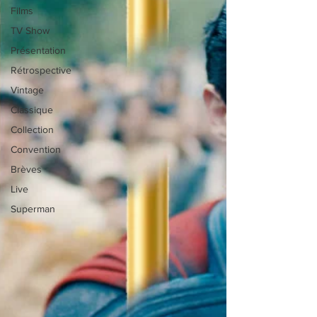
Films
TV Show
Présentation
Rétrospective
Vintage
Classique
Collection
Convention
Brèves
Live
Superman