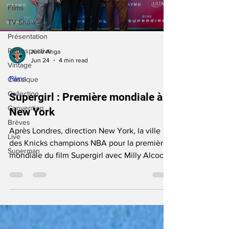
Films
TV Show
Présentation
Rétrospective
June Anga
Jun 24
4 min read
Vintage
Films
Classique
Collection
Supergirl : Première mondiale à
Convention
New York
Brèves
Après Londres, direction New York, la ville
Live
des Knicks champions NBA pour la première
Superman
mondiale du film Supergirl avec Milly Alcock
soutenu par son cousin David
Corenswet/Superman !