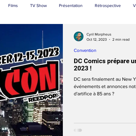
Films
TV Show
Présentation
Rétrospective
V
Superman
Cyril Morpheus
Oct 12, 2023
2 min read
Convention
DC Comics prépare un 
2023 !
DC sera finalement au New Y
événements et annonces not
d'artifice à 85 ans ?