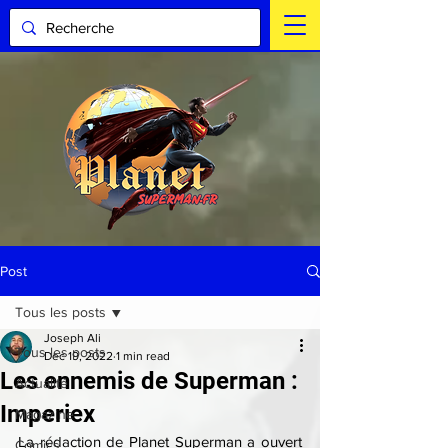
Post
Tous les posts
Joseph Ali
Tous les posts
Dec 19, 2022
1 min read
Les ennemis de Superman :
Actualité
Imperiex
Magazine
La rédaction de Planet Superman a ouvert 
Comics