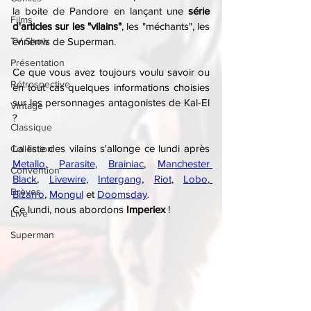
la boite de Pandore en lançant une 
série 
Films
d'articles sur les "vilains"
, les "méchants", les 
TV Show
ennemis de Superman.
Présentation
Ce que vous avez toujours voulu savoir ou 
Rétrospective
en tout cas quelques informations choisies 
sur les personnages antagonistes de Kal-El 
Vintage
?
Classique
La liste des vilains s'allonge ce lundi après 
Collection
Metallo
, 
Parasite
, 
Brainiac
, 
Manchester 
Convention
Black
, 
Livewire
, 
Intergang
, 
Riot
, 
Lobo
, 
Brèves
Bizarro
, 
Mongul
 et 
Doomsday
.
Ce lundi, nous abordons 
Imperiex 
!
Live
Superman