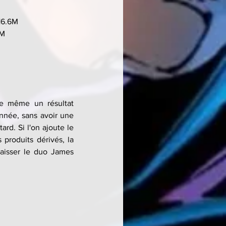
16.6M
2M
e même un résultat 
nnée, sans avoir une 
rd. Si l'on ajoute le 
produits dérivés, la 
aisser le duo James 