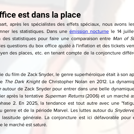
fice est dans la place
part, après les spécialistes des effets spéciaux, nous avons les
nner les statistiques. Dans une 
émission nocturne
 le 14 juill
n des statistiques pour faire une comparaison entre 
Man of St
es questions du box office ajusté à l'inflation et des tickets v
oyen des places, etc. en tenant compte de la conjoncture différ
tie du film de Zack Snyder, le genre superhéroïque était à son 
ie 
The Dark Knight
 de Christopher Nolan en 2012. La dynamiq
e 
autour de Zack Snyder pour entrer dans une belle dynamique 
r après la tentative 
Superman Returns
 (2006) et un marché a
phase 2. En 2025, la tendance est tout autre avec une "fatigu
 du genre et de la période Marvel. Les luttes autour du 
Snyderve
 lassitude générale. La conjoncture est ici défavorable pour é
 le marché est saturé.