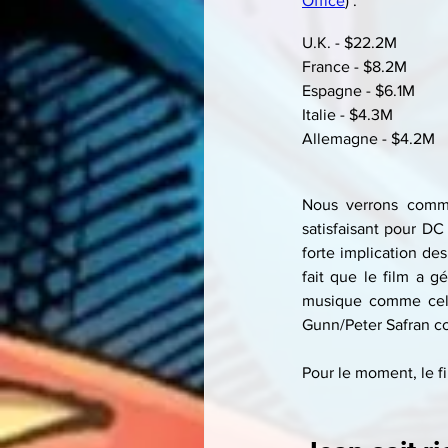
Office
) :
U.K. - $22.2M
France - $8.2M
Espagne - $6.1M
Italie - $4.3M
Allemagne - $4.2M
Nous verrons comme
satisfaisant pour DC
forte implication des
fait que le film a g
musique comme celle
Gunn/Peter Safran co
Pour le moment, le fi