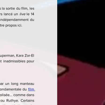
 sortie du film, les 
rs lancé un 
live 
le 14 
m, indépendamment du 
tre propos ici.
Superman, Kara Zor-El 
t inadmissibles pour 
ar un long manteau 
 fondamentale du 
film 
olisée... comme dans 
ou Ruthye. Certains 