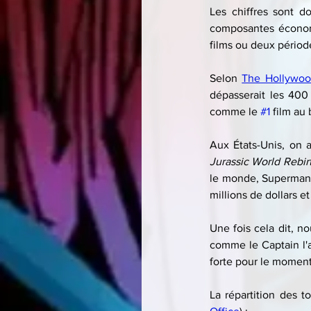
Les chiffres sont d
composantes économi
films ou deux période
Selon 
The Hollywoo
dépasserait les 400 
comme le 
#1
 film au
Jurassic World Rebir
le monde, Superman a
millions de dollars e
Une fois cela dit, n
comme le Captain l'a
forte pour le moment
La répartition des to