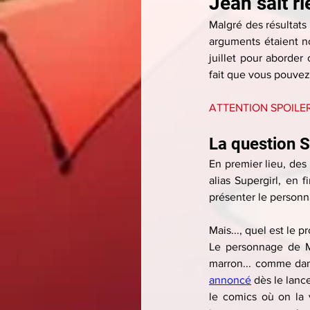
Jean sait ri
Malgré des résultats
arguments étaient no
juillet pour aborder
fait que vous pouvez 
ATTENTION SPOILER
La question S
En premier lieu, des 
alias Supergirl, en 
présenter le personn
Mais..., quel est le 
Le personnage de M
marron... comme dan
annoncé
 dès le lanc
le comics où on la 