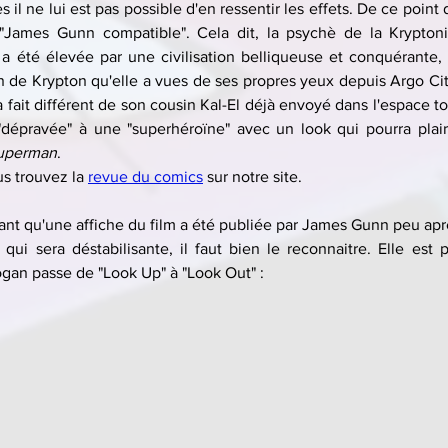
s il ne lui est pas possible d'en ressentir les effets. De ce point 
ames Gunn compatible". Cela dit, la psychè de la Kryptonie
le a été élevée par une civilisation belliqueuse et conquérante, 
on de Krypton qu'elle a vues de ses propres yeux depuis Argo City
 à fait différent de son cousin Kal-El déjà envoyé dans l'espace to
 "dépravée" à une "superhéroïne" avec un look qui pourra plair
uperman
.
s trouvez la 
revue du comics
 sur notre site.
nt qu'une affiche du film a été publiée par James Gunn peu apr
. qui sera déstabilisante, il faut bien le reconnaitre. Elle est 
gan passe de "Look Up" à "Look Out" :