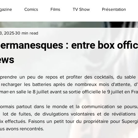
gazine
Comics
Films
TV Show
Présentation
23, 2025
30 min read
Convention
Brèves
Live
Superman
rmanesques : entre box offic
iews
prendre un peu de repos et profiter des cocktails, du sable fi
 recharger les batteries après de nombreux mois d'attente, d'a
rman
 en salle le 8 juillet avant sa sortie officielle le 9 juillet en Fr
ésormais partout dans le monde et la communication se poursuit
 lot de fuites, de divulgations volontaires et de révélations s
x effectués. Faisons un petit tour du propriétaire pour Superg
us avons rencontrés.