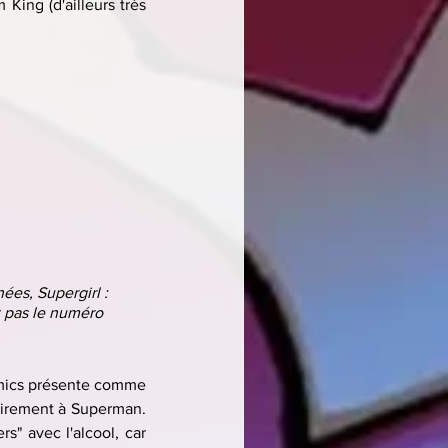
ing (d'ailleurs très 
ées, Supergirl : 
t pas le numéro 
mics présente comme 
airement à Superman. 
s" avec l'alcool, car 