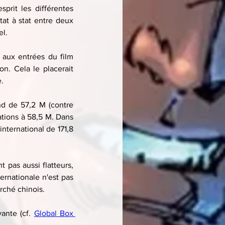
rit les différentes 
t à stat entre deux 
el.
é aux entrées du film 
n. Cela le placerait 
.
Aux États-Unis, on aurait un total de 235 M de dollars après un très bon week-end de 57,2 M (contre 
ations à 58,5 M. Dans 
ternational de 171,8 
pas aussi flatteurs, 
rnationale n'est pas 
rché chinois.
vante (cf. 
Global Box 