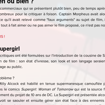
en ou bien ?
 commerciaux qui se présentent plutôt bien, peu de temps après la
mbreux pour le critiquer à foison. Captain Morpheus avait alo
 ce qu'il avait relevé comme "faux arguments" au sujet de fil
tout à fait aimer ou ne pas aimer le film proposé, ce n'est pas no
S !
upergirl
critiques ont été formulées sur l'introduction de la cousine de 
fin de film : son état d'ivresse, son look et son langage seraien
age au public.
problème ?
illy Alcock est habillé en tenue supermanesque camouflée p
s le comics 
Supergirl: Woman of Tomorrow
 qui est la source
ement du projet de 10 ans de DC. La Supergirl est présentée alco
voit se saouler et ensuite gérer son état face à des ennemis 