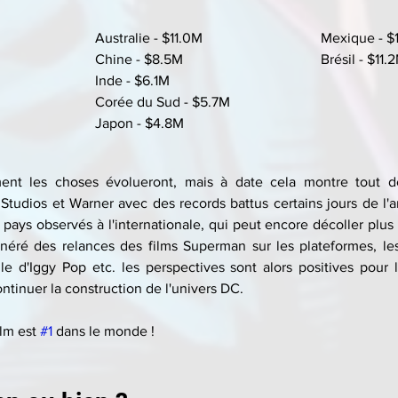
Australie - $11.0M
Mexique - $
Chine - $8.5M
Brésil - $11.
Inde - $6.1M
Corée du Sud - $5.7M
Japon - $4.8M
nt les choses évolueront, mais à date cela montre tout d
 Studios et Warner avec des records battus certains jours de l'a
 pays observés à l'internationale, qui peut encore décoller plus ta
énéré des relances des films Superman sur les plateformes, les 
 d'Iggy Pop etc. les perspectives sont alors positives pour l
ntinuer la construction de l'univers DC.
lm est 
#1
 dans le monde !