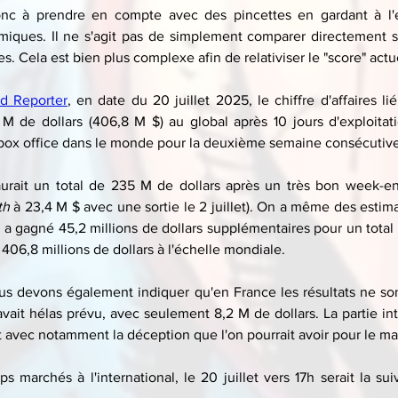
onc à prendre en compte avec des pincettes en gardant à l'esp
ques. Il ne s'agit pas de simplement comparer directement sta
s. Cela est bien plus complexe afin de relativiser le "score" actu
d Reporter
, en date du 20 juillet 2025, le chiffre d'affaires li
M de dollars (406,8 M $) au global après 10 jours d'exploitatio
 box office dans le monde pour la deuxième semaine consécutive
th
 à 23,4 M $ avec une sortie le 2 juillet). On a même des estim
 gagné 45,2 millions de dollars supplémentaires pour un total in
t 406,8 millions de dollars à l'échelle mondiale.
ous devons également indiquer qu'en France les résultats ne sont 
vait hélas prévu, avec seulement 8,2 M de dollars. La partie inte
 avec notamment la déception que l'on pourrait avoir pour le ma
ps marchés à l'international, le 20 juillet vers 17h serait la sui