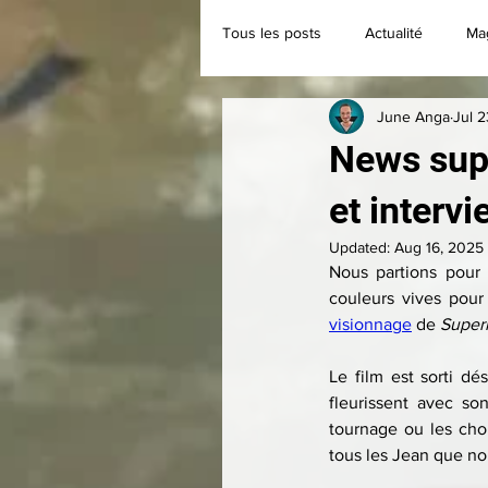
Tous les posts
Actualité
Ma
June Anga
Jul 
Classique
Collection
News supe
et interv
Updated:
Aug 16, 2025
Nous partions pour 
couleurs vives pour
visionnage
 de 
Supe
Le film est sorti d
fleurissent avec son
tournage ou les choi
tous les Jean que no