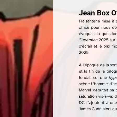
Jean Box Of
Plaisanterie mise à 
office pour nous do
évoquait la questio
Superman 
2025 sur l
d'écran et le prix m
2025.
À l'époque de la sor
et la fin de la trilog
fondait sur une 
hyp
scène L'homme d'acie
Marvel débutait sa 
saturation vis-à-vis
DC s'ajoutent à une
James Gunn alors que