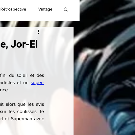
Rétrospective
Vintage
e, Jor-El
n, du soleil et des 
rticles et un 
super-
ance.
 alors que les avis 
ur les coulisses, le 
irl et Superman avec 