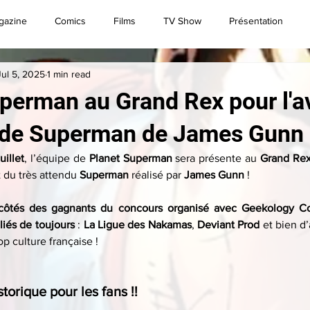
gazine
Comics
Films
TV Show
Présentation
Jul 5, 2025
1 min read
Convention
Brèves
Live
Superman
perman au Grand Rex pour l'a
 de Superman de James Gunn 
uillet
, l’équipe de 
Planet Superman
 sera présente au 
Grand Re
du très attendu 
Superman
 réalisé par 
James Gunn
 !
côtés des gagnants du concours organisé avec Geekology C
liés de toujours
 : 
La Ligue des Nakamas
, 
Deviant Prod
 et bien d
p culture française !
orique pour les fans !!