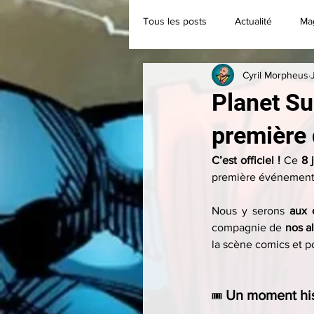
Tous les posts
Actualité
Ma
Cyril Morpheus
Classique
Collection
Planet Su
première
C’est officiel !
 Ce 
8 j
première événement 
Nous y serons 
aux 
compagnie de 
nos al
la scène comics et po
Un moment hist
🎟️ 