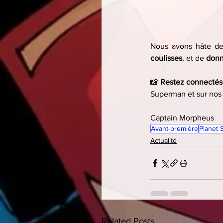
Nous avons hâte de 
coulisses
, et de 
donn
📸 
Restez connectés
Superman et sur nos 
Captain Morpheus
Avant-première
Planet
Actualité
Related Posts