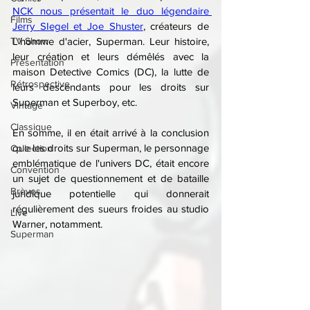
NCK nous présentait le duo légendaire 
Films
Jerry SIegel et Joe Shuster
, créateurs de 
TV Show
L'homme d'acier, Superman. Leur histoire, 
leur création et leurs démêlés avec la 
Présentation
maison Detective Comics (DC), la lutte de 
Rétrospective
leurs descendants pour les droits sur 
Superman et Superboy, etc.
Vintage
Classique
En somme, il en était arrivé à la conclusion 
que les droits sur Superman, le personnage 
Collection
emblématique de l'univers DC, était encore 
Convention
un sujet de questionnement et de bataille 
Brèves
juridique potentielle qui donnerait 
régulièrement des sueurs froides au studio 
Live
Warner, notamment.
Superman