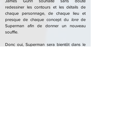
James Gunn souhaite sans doute 
redessiner les contours et les détails de 
chaque personnage, de chaque lieu et 
presque de chaque concept du 
lore 
de 
Superman afin de donner un nouveau 
souffle.
Donc oui, Superman sera bientôt dans le 
domaine public, mais pour DC Comics 
comme DC Studios, cela surviendra au 
moment d'une redéfinition du canon 
Superman, dans les séries, les comics et les 
films à venir, qui sera une chasse bien 
gardée.
JA
Superman
DC Comics
Droits
Magazine