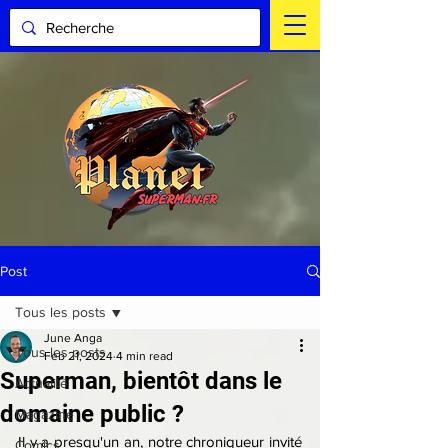
Post
Tous les posts
June Anga
Tous les posts
Feb 21, 2024
4 min read
Superman, bientôt dans le
Actualité
domaine public ?
Magazine
Il y a presqu'un an, notre chroniqueur invité 
Comics