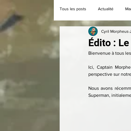
Tous les posts
Actualité
Ma
Cyril Morpheus
Classique
Collection
Édito : Le
Bienvenue à tous les
Ici, Captain Morphe
perspective sur notre
Nous avons récemme
Superman, initialemen