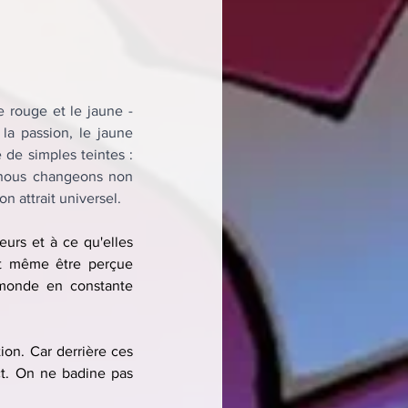
 rouge et le jaune - 
a passion, le jaune 
 de simples teintes : 
 nous changeons non 
n attrait universel.
urs et à ce qu'elles 
t même être perçue 
monde en constante 
on. Car derrière ces 
ct. On ne badine pas 