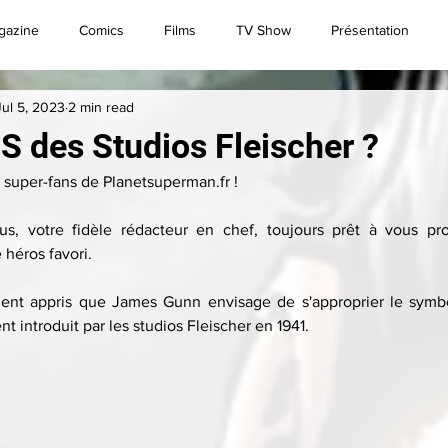
gazine
Comics
Films
TV Show
Présentation
Jul 5, 2023
2 min read
Convention
Brèves
Live
Superman
 S des Studios Fleischer ?
 super-fans de Planetsuperman.fr !
us, votre fidèle rédacteur en chef, toujours prêt à vous pr
 héros favori.
nt appris que James Gunn envisage de s'approprier le symbol
t introduit par les studios Fleischer en 1941.