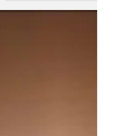
l'actrice tourne dans Man of Tomorrow...