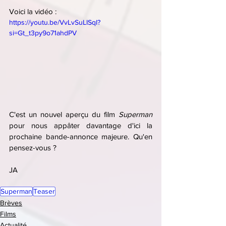
Voici la vidéo :
https://youtu.be/VvLvSuLISqI?
si=Gt_t3py9o71ahdPV
C'est un nouvel aperçu du film 
Superman 
pour nous appâter davantage d'ici la 
prochaine bande-annonce majeure. Qu'en 
pensez-vous ?
JA
Superman
Teaser
Brèves
Films
Actualité