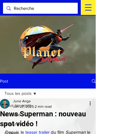
Post
Tous les posts
June Anga
Tous les posts
Jan 27, 2025
2 min read
News Superman : nouveau
Actualité
spot vidéo !
Magazine
Depuis le 
teaser trailer
 du film 
Superman
 le 
Comics