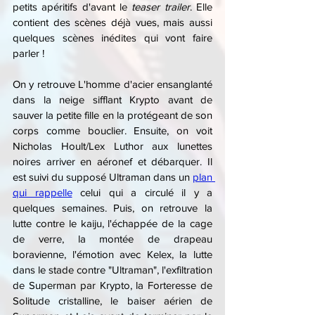
petits apéritifs d'avant le 
teaser trailer
. Elle 
contient des scènes déjà vues, mais aussi 
quelques scènes inédites qui vont faire 
parler !
On y retrouve L'homme d'acier ensanglanté 
dans la neige sifflant Krypto avant de 
sauver la petite fille en la protégeant de son 
corps comme bouclier. Ensuite, on voit 
Nicholas Hoult/Lex Luthor aux lunettes 
noires arriver en aéronef et débarquer. Il 
est suivi du supposé Ultraman dans un 
plan 
qui rappelle
 celui qui a circulé il y a 
quelques semaines. Puis, on retrouve la 
lutte contre le kaiju, l'échappée de la cage 
de verre, la montée de drapeau 
boravienne, l'émotion avec Kelex, la lutte 
dans le stade contre "Ultraman", l'exfiltration 
de Superman par Krypto, la Forteresse de 
Solitude cristalline, le baiser aérien de 