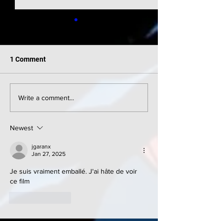
1 Comment
Supergirl était 
Supergirl : Première
Write a comment...
mondiale à New York
Newest
jgaranx
Jan 27, 2025
Je suis vraiment emballé. J'ai hâte de voir 
ce film 
Like
Reply