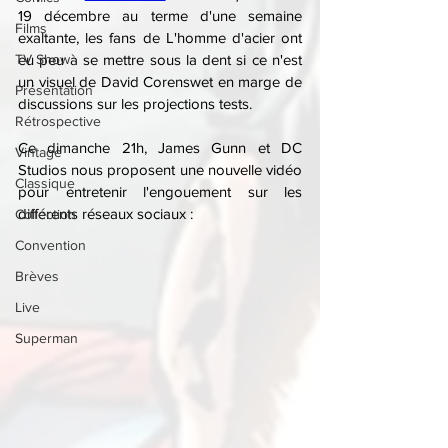
19 décembre au terme d'une semaine 
Films
exaltante, les fans de L'homme d'acier ont 
TV Show
eu peu à se mettre sous la dent si ce n'est 
un visuel de David Corenswet en marge de 
Présentation
discussions sur les projections tests.
Rétrospective
Ce dimanche 21h, James Gunn et DC 
Vintage
Studios nous proposent une nouvelle vidéo 
Classique
pour entretenir l'engouement sur les 
différents réseaux sociaux :
Collection
Convention
Brèves
Live
Superman