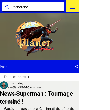
Post
Tous les posts
June Anga
Tous les posts
Aug 4, 2024
6 min read
News Superman : Tournage
Actualité
terminé !
Magazine
Après un passage à Cincinnati du côté du 
Comics