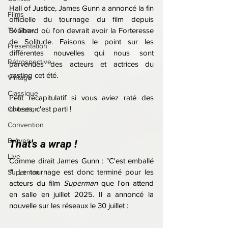
Hall of Justice, James Gunn a annoncé la fin 
Films
officielle du tournage du film depuis 
TV Show
Svalbard où l'on devrait avoir la Forteresse 
de Solitude. Faisons le point sur les 
Présentation
différentes nouvelles qui nous sont 
Rétrospective
parvenues des acteurs et actrices du 
casting cet été.
Vintage
Classique
Petit récapitulatif si vous aviez raté des 
choses, c'est parti !
Collection
Convention
Brèves
That's a wrap !
Live
Comme dirait James Gunn : "C'est emballé 
!". Le tournage est donc terminé pour les 
Superman
acteurs du film 
Superman 
que l'on attend 
en salle en juillet 2025. Il a annoncé la 
nouvelle sur les réseaux le 30 juillet :