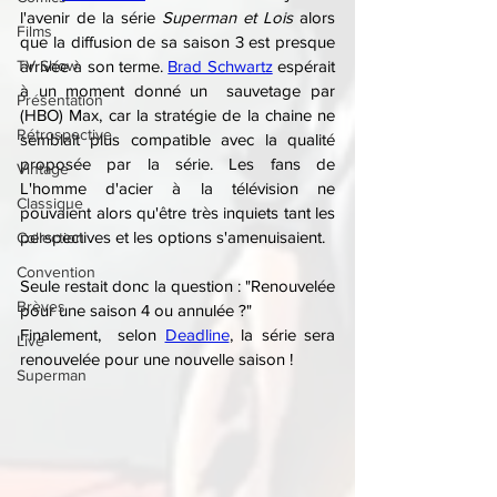
l'avenir de la série 
Superman et Lois
 alors 
Films
que la diffusion de sa saison 3 est presque 
TV Show
arrivée à son terme. 
Brad Schwartz
 espérait 
à un moment donné un  sauvetage par 
Présentation
(HBO) Max, car la stratégie de la chaine ne 
Rétrospective
semblait plus compatible avec la qualité 
proposée par la série. Les fans de 
Vintage
L'homme d'acier à la télévision ne 
Classique
pouvaient alors qu'être très inquiets tant les 
perspectives et les options s'amenuisaient.
Collection
Convention
Seule restait donc la question : "Renouvelée 
Brèves
pour une saison 4 ou annulée ?"
Finalement,  selon 
Deadline
, la série sera 
Live
renouvelée pour une nouvelle saison !
Superman