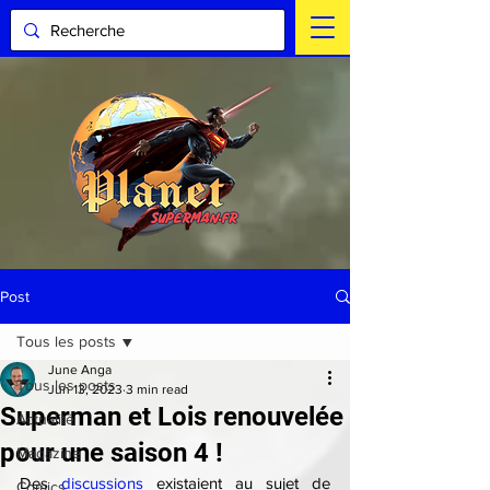
Post
Tous les posts
June Anga
Tous les posts
Jun 13, 2023
3 min read
Superman et Lois renouvelée
Actualité
pour une saison 4 !
Magazine
Des 
discussions
 existaient au sujet de 
Comics