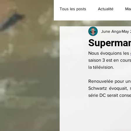
Tous les posts
Actualité
Ma
June Anga
May 
Classique
Collection
Superman e
Nous évoquions les 
saison 3 est en cours
la télévision.
Renouvelée pour une
Schwartz évoquait, 
série DC serait conse