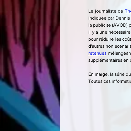
Le journaliste de 
Th
indiquée par Dennis 
la publicité (AVOD) p
il y a une nécessair
pour réduire les coût
d'autres non scénari
retenues
 mélangeant
supplémentaires en d
En marge, la série d
Toutes ces informati