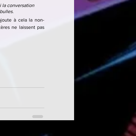
 la conversation 
bulles.
ajoute à cela la non-
ères ne laissent pas 
See All