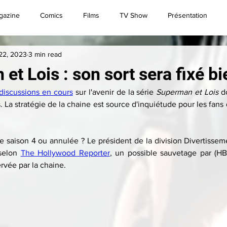
gazine
Comics
Films
TV Show
Présentation
22, 2023
3 min read
Convention
Brèves
Live
Superman
t Lois : son sort sera fixé bie
discussions en cours
 sur l'avenir de la série 
Superman et Lois
 d
. La stratégie de la chaine est source d'inquiétude pour les fans
 saison 4 ou annulée ? Le président de la division Divertissem
selon 
The Hollywood Reporter
, un possible sauvetage par (HB
rvée par la chaine.