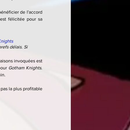
bénéficier de l'accord 
st félicitée pour sa 
nights
efs délais. Si 
raisons invoquées est 
pour 
Gotham Knights
. 
in.
as la plus profitable 