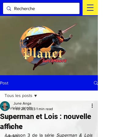
Post
Tous les posts
June Anga
Tous les posts
Feb 26, 2023
1 min read
Superman et Lois : nouvelle
Actualité
affiche
Magazine
La saison 3 de la série 
Superman & Lois
Comics