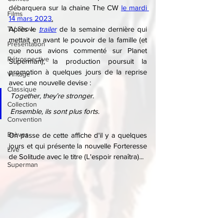
débarquera sur la chaine The CW 
le mardi 
Films
14 mars 2023
.
TV Show
Après le 
trailer
 de la semaine dernière qui 
mettait en avant le pouvoir de la famille (et 
Présentation
que nous avions commenté sur Planet 
Rétrospective
Superman), la production poursuit la 
promotion à quelques jours de la reprise 
Vintage
avec une nouvelle devise :
Classique
Together, they’re stronger.
Collection
Ensemble, ils sont plus forts.
Convention
Brèves
On passe de cette affiche d'il y a quelques 
jours et qui présente la nouvelle Forteresse 
Live
de Solitude avec le titre (L'espoir renaîtra)...
Superman