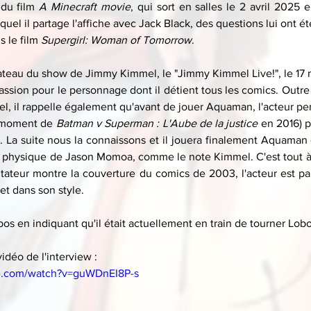
du film 
A Minecraft movie
, qui sort en salles le 2 avril 2025 e
equel il partage l'affiche avec Jack Black, des questions lui ont é
 le film 
Supergirl: Woman of Tomorrow
.
plateau du show de Jimmy Kimmel, le "Jimmy Kimmel Live!", le 17 
assion pour le personnage dont il détient tous les comics. Outre
, il rappelle également qu'avant de jouer Aquaman, l'acteur pensa
 moment de 
Batman v Superman : L'Aube de la justice
 en 2016) p
. La suite nous la connaissons et il jouera finalement Aquaman q
 physique de Jason Momoa, comme le note Kimmel. C'est tout à fa
tateur montre la couverture du comics de 2003, l'acteur est par
 et dans son style.
pos en indiquant qu'il était actuellement en train de tourner Lob
vidéo de l'interview :
e.com/watch?v=guWDnEI8P-s