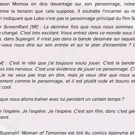
Jason Momoa en dira davantage sur son personnage, notam
mme la tension que cela suppose. Il souhaite l'incarner au mi
 indiquant que Lobo n'est pas le personnage principal du film Su
 ScreenRant [SR] : La dernière fois que nous nous sommes pa
changé. C'est très excitant. Vous entrez dans ce monde sous les
dans Supergirl. Il n'est pas dans la bande dessinée sur laquelle
-vous nous dire sur son entrée et sur le plan d'ensemble ? Q
: C'est le rôle que j'ai toujours voulu jouer. C'est la bande 
suis très nerveux. C'est une évidence de jouer ce personnage. C
 Je ne veux pas trop en dire, mais je veux dire que nous so
ement comme le personnage, et il est plutôt rude et bourru et..
 cool.
que nous allons traîner avec lui pendant un certain temps ?
'espère. Je l'espère. Je l'espère. C'est son film, donc c'est géni
ment.
Supergirl: Woman of Tomorrow
 est tiré du comics éponyme et