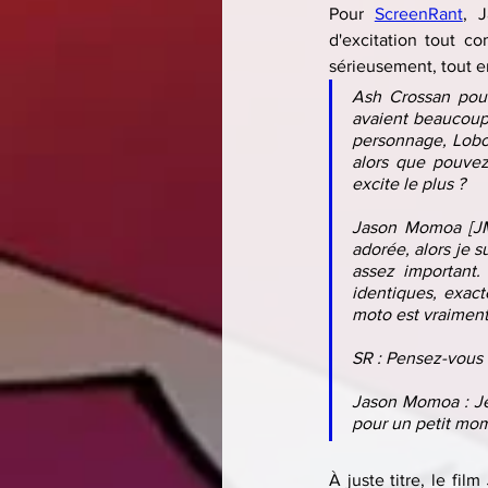
Pour 
ScreenRant
, 
d'excitation tout co
sérieusement, tout en
Ash Crossan pour
avaient beaucoup 
personnage, Lobo, 
alors que pouvez
excite le plus ?
Jason Momoa [JM] 
adorée, alors je 
assez important.
identiques, exact
moto est vraiment
SR : Pensez-vous 
Jason Momoa : Je l
pour un petit mo
À juste titre, le film 