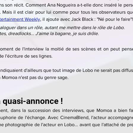
 son récit. Comment Ana Nogueira a-t-elle donc inséré le perso
. Mais il est clair pour lui comme pour tous les observateurs qu
tertainment Weekly
, il ajoute avec Jack Black : "Né pour le faire"!
taloguer dans un rôle, autant me mettre dans le rôle de Lobo.
es, dreadlocks... J'aime la bagarre, je suis drôle.
moment de l'interview la moitié de ses scènes et on peut pense
 l'écriture de ses lignes.
ndiquaient d'ailleurs que tout image de Lobo ne serait pas diffu
 Momoa n'est pas du genre sage.
la quasi-annonce !
ent, dans la succession des interviews, que Momoa a bien fail
euphorie de l'échange. Avec CinemaBlend, l'acteur accompagné 
e photographie de l'acteur en Lobo... avant que l'attaché de pre