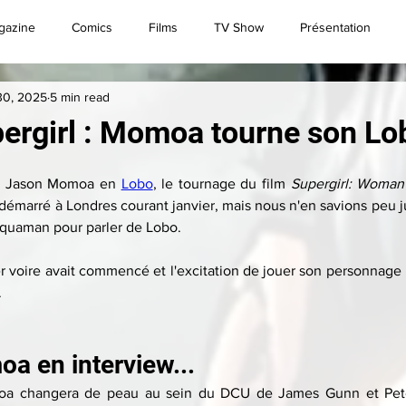
gazine
Comics
Films
TV Show
Présentation
30, 2025
5 min read
Convention
Brèves
Live
Superman
ergirl : Momoa tourne son Lo
e Jason Momoa en 
Lobo
, le tournage du film 
Supergirl: Woman
 démarré à Londres courant janvier, mais nous n'en savions peu j
Aquaman pour parler de Lobo.
ner voire avait commencé et l'excitation de jouer son personnage pr
.
a en interview...
oa changera de peau au sein du DCU de James Gunn et Peter S