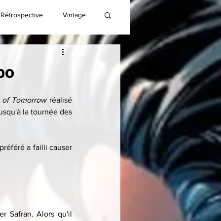
Rétrospective
Vintage
bo
 of Tomorrow
 réalisé 
usqu'à la tournée des 
éféré a failli causer 
afran. Alors qu'il 