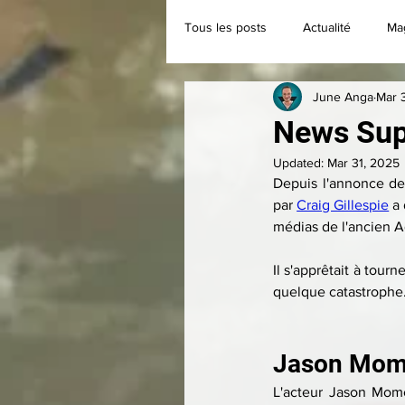
Tous les posts
Actualité
Ma
June Anga
Mar 
Classique
Collection
News Sup
Updated:
Mar 31, 2025
Depuis l'annonce d
par 
Craig Gillespie
 a
médias de l'ancien 
Il s'apprêtait à tour
quelque catastrophe
Jason Momo
L'acteur Jason Mom