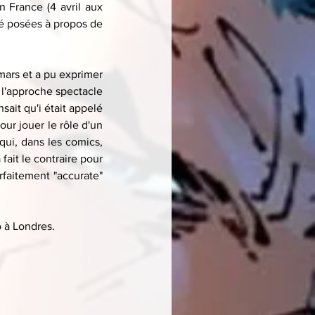
n France (4 avril aux 
té posées à propos de 
mars et a pu exprimer 
 l'approche spectacle 
it qu'i était appelé 
our jouer le rôle d'un 
ui, dans les comics, 
it le contraire pour 
faitement "accurate" 
o à Londres.