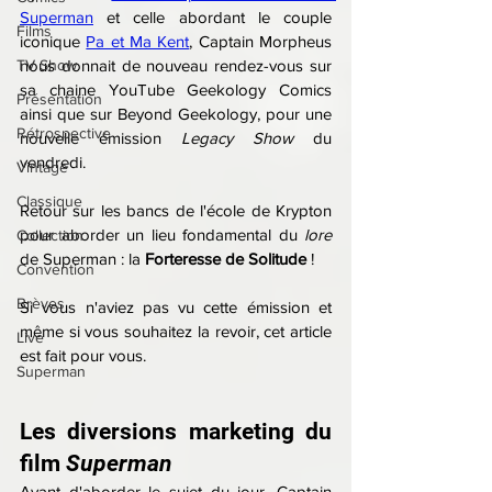
Superman
 et celle abordant le couple 
Films
iconique 
Pa et Ma Kent
, Captain Morpheus 
TV Show
nous donnait de nouveau rendez-vous sur 
sa chaine YouTube Geekology Comics 
Présentation
ainsi que sur Beyond Geekology, pour une 
Rétrospective
nouvelle émission 
Legacy Show
 du 
vendredi.
Vintage
Classique
Retour sur les bancs de l'école de Krypton 
pour aborder un lieu fondamental du 
lore 
Collection
de Superman : la 
Forteresse de Solitude
 !
Convention
Brèves
Si vous n'aviez pas vu cette émission et 
même si vous souhaitez la revoir, cet article 
Live
est fait pour vous.
Superman
Les diversions marketing du 
film 
Superman
Avant d'aborder le sujet du jour, Captain 