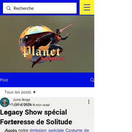
Post
Tous les posts
June Anga
Tous les posts
Jun 4, 2024
9 min read
Legacy Show spécial
Actualité
Forteresse de Solitude
Magazine
Après notre 
émission spéciale Costume de 
Comics