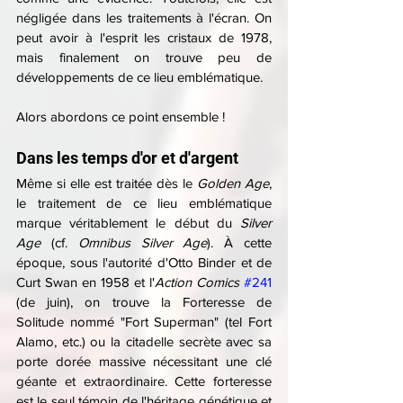
négligée dans les traitements à l'écran. On 
peut avoir à l'esprit les cristaux de 1978, 
mais finalement on trouve peu de 
développements de ce lieu emblématique.
Alors abordons ce point ensemble !
Dans les temps d'or et d'argent
Même si elle est traitée dès le 
Golden Age
, 
le traitement de ce lieu emblématique 
marque véritablement le début du 
Silver 
Age
 (cf. 
Omnibus Silver Age
). À cette 
époque, sous l'autorité d'Otto Binder et de 
Curt Swan en 1958 et l'
Action Comics
#241
(de juin), on trouve la Forteresse de 
Solitude nommé "Fort Superman" (tel Fort 
Alamo, etc.) ou la citadelle secrète avec sa 
porte dorée massive nécessitant une clé 
géante et extraordinaire. Cette forteresse 
est le seul témoin de l'héritage génétique et 