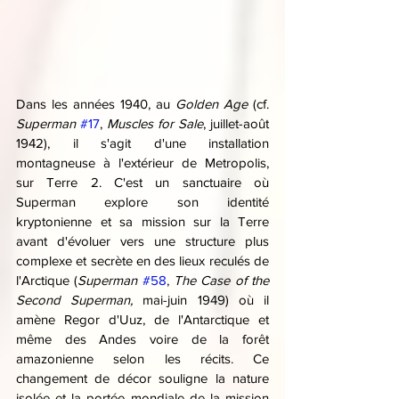
Dans les années 1940, au 
Golden Age
 (cf. 
Superman 
#17
, 
Muscles for Sale
, juillet-août 
1942), il s'agit d'une installation 
montagneuse à l'extérieur de Metropolis, 
sur Terre 2. C'est un sanctuaire où 
Superman explore son identité 
kryptonienne et sa mission sur la Terre 
avant d'évoluer vers une structure plus 
complexe et secrète en des lieux reculés de 
l'Arctique (
Superman 
#58
, 
The Case of the 
Second Superman,
 mai-juin 1949) où il 
amène Regor d'Uuz, de l'Antarctique et 
même des Andes voire de la forêt 
amazonienne selon les récits. Ce 
changement de décor souligne la nature 
isolée et la portée mondiale de la mission 