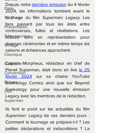
Depuis notre 
dernière émission
 du 4 février 
Films
2024, les informations tombent avant le 
tournage du film 
Superman: Legacy
. Les 
TV Show
fans passent par tous les états entre 
Présentation
controverses, fuites et révélations. Les 
Rétrospective
acteurs sont en représentation pour 
diverses cérémonies et en même temps les 
Vintage
saisons et échéances approchent.
Classique
Captain Morpheus, rédacteur en chef de 
Collection
Planet Superman, était donc en live 
le 25 
Convention
février 2024
 sur sa chaine YouTube 
Brèves
Geekology Comics ainsi que sur Beyond 
Geekology pour une nouvelle émission 
Live
Legacy avec les membres de la rédaction.
Superman
Ils font le point sur les actualités du film 
Superman: Legacy
 de ces derniers jours : 
Comment le tournage se prépare-t-il ? Les 
petites déclarations et indiscrétions ? La 