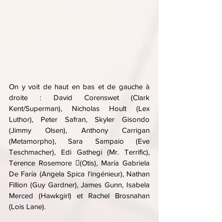
On y voit de haut en bas et de gauche à 
droite : David Corenswet (Clark 
Kent/Superman), Nicholas Hoult (Lex 
Luthor), Peter Safran, Skyler Gisondo 
(Jimmy Olsen), Anthony Carrigan 
(Metamorpho), Sara Sampaio (Eve 
Teschmacher), Edi Gathegi (Mr. Terrific), 
Terence Rosemore (Otis), 
María Gabriela 
De 
Faría (Angela Spica l'ingénieur), Nathan 
Fillion (Guy Gardner), James Gunn, Isabela 
Merced (Hawkgirl) et Rachel Brosnahan 
(Lois Lane).