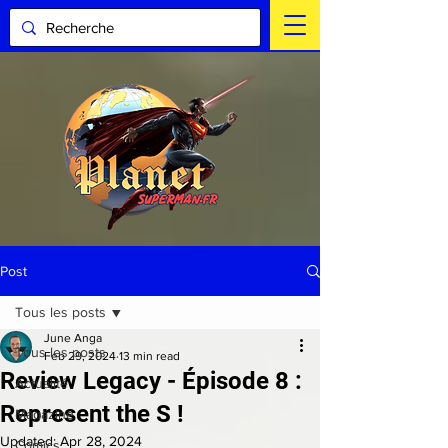
Post
Tous les posts
June Anga
Tous les posts
Feb 29, 2024
13 min read
Review Legacy - Épisode 8 :
Actualité
Represent the S !
Magazine
Updated:
Apr 28, 2024
Comics