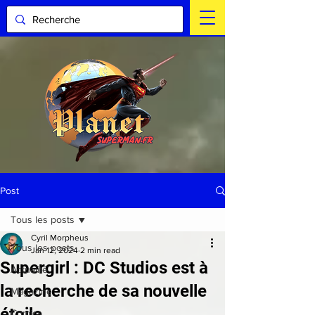
Post
Tous les posts
Cyril Morpheus
Tous les posts
Jan 12, 2024
2 min read
Supergirl : DC Studios est à
Actualité
la recherche de sa nouvelle
Magazine
étoile
Comics