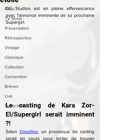
DC Studios est en pleine effervescence 
Films
avec l'annonce imminente de sa prochaine 
TV Show
Supergirl.
Présentation
Rétrospective
Vintage
Classique
Collection
Convention
Brèves
Live
Le casting de Kara Zor-
Superman
El/Supergirl serait imminent 
?!
Selon 
Deadline
, un processus de casting 
serait en cours pour tenter de trouver 