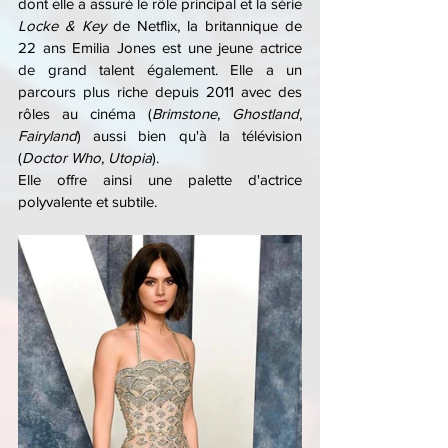
dont elle a assuré le rôle principal et la série 
Locke & Key
 de Netflix, la britannique de 
22 ans Emilia Jones est une jeune actrice 
de grand talent également. Elle a un 
parcours plus riche depuis 2011 avec des 
rôles au cinéma (
Brimstone
, 
Ghostland
, 
Fairyland
)
aussi bien qu'à la télévision 
(
Doctor Who
, 
Utopia
).
Elle offre ainsi une palette d'actrice 
polyvalente et subtile.