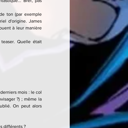
astique... Bref, pas 
de comics, on aura des différences graphiques et de ton (par exemple 
iel d'origine. James 
ouent à leur manière 
easer. Quelle était 
erniers mois : le col 
visager ?) ; même la 
blié. On peut alors 
 différents ?