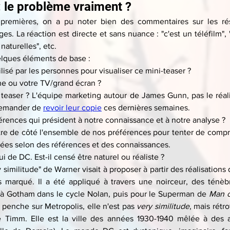
: le problème vraiment ?
 premières, on a pu noter bien des commentaires sur les rés
es. La réaction est directe et sans nuance : "c'est un téléfilm", "o
naturelles", etc.
uelques éléments de base :
ilisé par les personnes pour visualiser ce mini-teaser ?
e ou votre TV/grand écran ?
 teaser ? L'équipe marketing autour de James Gunn, pas le réalis
emander de 
revoir leur copie
 ces dernières semaines.
érences qui président à notre connaissance et à notre analyse ?
ttre de côté l'ensemble de nos préférences pour tenter de comp
sées selon des références et des connaissances.
ui de DC. Est-il censé être naturel ou réaliste ?
 similitude" de Warner visait à proposer à partir des réalisations
s marqué. Il a été appliqué à travers une noirceur, des ténèb
 à Gotham dans le cycle Nolan, puis pour le Superman de 
Man o
 penche sur Metropolis, elle n'est pas 
very similitude
, mais rétro
 Timm. Elle est la ville des années 1930-1940 mêlée à des a