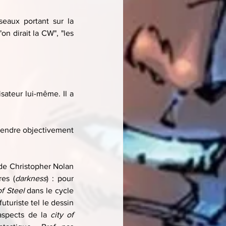
eaux portant sur la 
n dirait la CW", "les 
ateur lui-même. Il a 
rendre objectivement 
 de Christopher Nolan 
res (
darkness
) : pour 
f Steel
 dans le cycle 
futuriste tel le dessin 
spects de la 
city of 