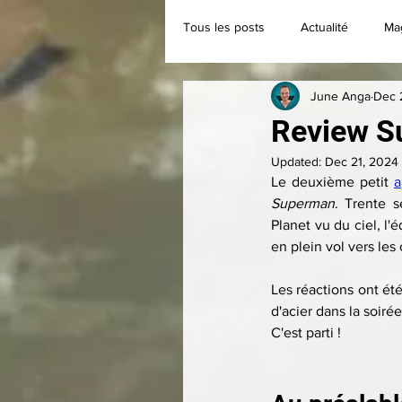
Tous les posts
Actualité
Ma
June Anga
Dec 
Classique
Collection
Review Su
Updated:
Dec 21, 2024
Le deuxième petit 
a
Superman
. Trente s
Planet vu du ciel, l
en plein vol vers les 
Les réactions ont ét
d'acier dans la soirée
C'est parti !