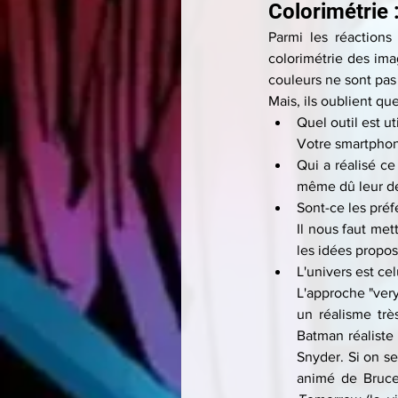
Colorimétrie 
Parmi les réactions
colorimétrie des imag
couleurs ne sont pas 
Mais, ils oublient q
Quel outil est ut
Votre smartphon
Qui a réalisé ce
même dû leur d
Sont-ce les préf
Il nous faut me
les idées propo
L'univers est cel
L'approche "very
un réalisme trè
Batman réaliste
Snyder. Si on se
animé de Bruce