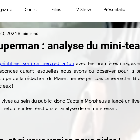
gazine
Comics
Films
TV Show
Présentation
20, 2024
8 min read
Convention
Brèves
Live
Superman
perman : analyse du mini-tea
péritif est sorti ce mercredi à 15h
 avec les premières images 
econdes durant lesquelles nous avons pu observer pour la pre
'équipe de la rédaction du Planet menée par Lois Lane/Rachel B
cieux !
é vives au sein du public, donc Captain Morpheus a lancé un live
 : retour sur les réactions et analyse de ce mini-teaser.