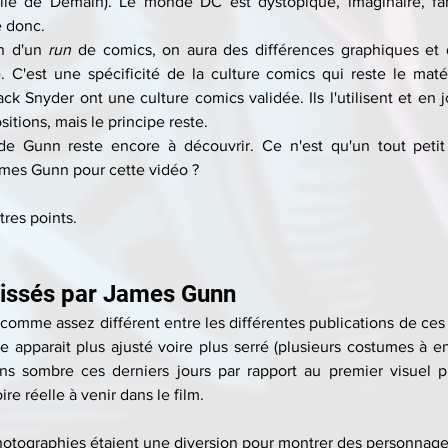
ville de Demain). Le monde DC est dystopique, imaginaire, fant
e donc.
n d'un 
run 
)
. C'est une spécificité de la culture comics qui reste le matér
 Snyder ont une culture comics validée. Ils l'utilisent et en j
sitions, mais le principe reste.
de Gunn reste encore à découvrir. Ce n'est qu'un tout petit t
ames Gunn pour cette vidéo ? 
tres points.
laissés par James Gunn
omme assez différent entre les différentes publications de ces d
e apparait plus ajusté voire plus serré (plusieurs costumes à en
s sombre ces derniers jours par rapport au premier visuel pu
oire réelle à venir dans le film.
photographies étaient une diversion pour montrer des personnages