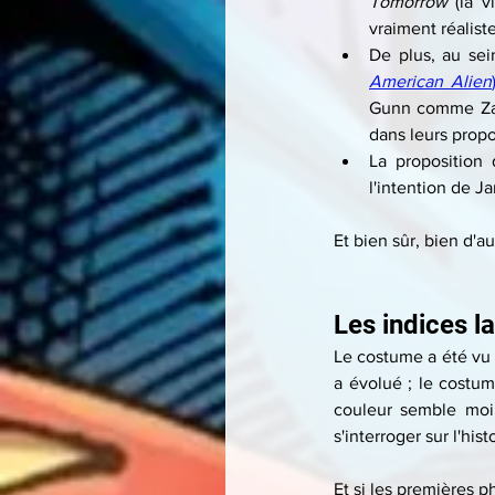
Tomorrow
 (la 
vraiment réalist
De plus, au sei
American Alien
Gunn comme Zack
dans leurs propo
La proposition 
l'intention de J
Et bien sûr, bien d'au
Les indices 
Le costume a été vu c
a évolué ; le costum
couleur semble moin
s'interroger sur l'hist
Et si les premières 