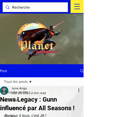
Post
Tous les posts
June Anga
Tous les posts
Sep 25, 2023
2 min read
News Legacy : Gunn
Actualité
influencé par All Seasons !
Magazine
Bonjour à tous, c'est JA !
Comics