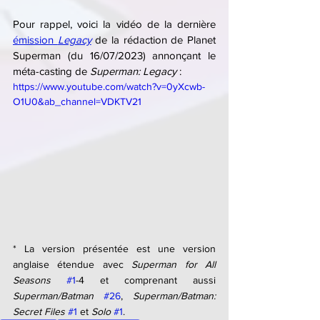
Pour rappel, voici la vidéo de la dernière 
émission 
Legacy
de la rédaction de Planet 
Superman (du 16/07/2023) annonçant le 
méta-casting de 
Superman: Legacy
 :
https://www.youtube.com/watch?v=0yXcwb-
O1U0&ab_channel=VDKTV21
* La version présentée est une version 
anglaise étendue avec 
Superman for All 
Seasons
#1
-4 et comprenant aussi 
Superman/Batman
#26
, 
Superman/Batman: 
Secret Files
#1
 et 
Solo 
#1
.