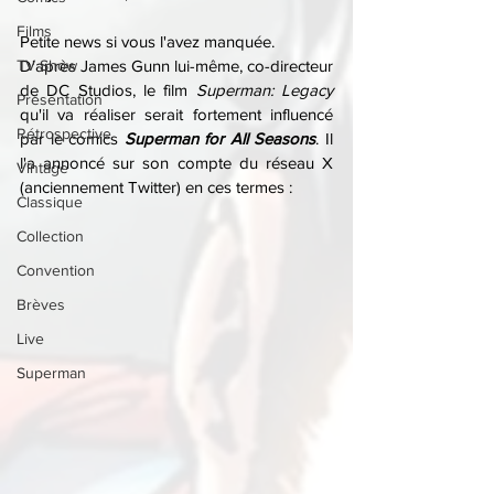
Films
Petite news si vous l'avez manquée.
TV Show
D'après James Gunn lui-même, co-directeur 
de DC Studios, le film 
Superman: Legacy
Présentation
qu'il va réaliser serait fortement influencé 
Rétrospective
par le comics 
Superman for All Seasons
. Il 
l'a annoncé sur son compte du réseau X 
Vintage
(anciennement Twitter) en ces termes :
Classique
Collection
Convention
Brèves
Live
Superman