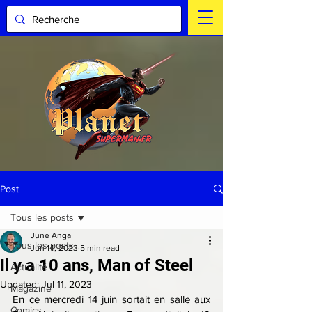
Post
Tous les posts
June Anga
Tous les posts
Jun 14, 2023
5 min read
Il y a 10 ans, Man of Steel
Actualité
Updated:
Jul 11, 2023
Magazine
En ce mercredi 14 juin sortait en salle aux 
Comics