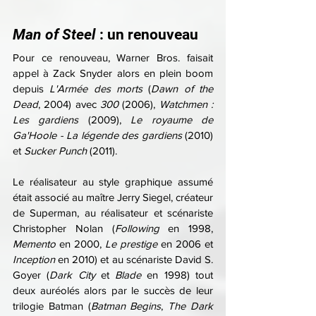
Man of Steel
 : un renouveau
Pour ce renouveau, Warner Bros. faisait 
appel à Zack Snyder alors en plein boom 
depuis 
L'Armée des morts
 (
Dawn of the 
Dead
, 2004) avec 
300 
(2006), 
Watchmen : 
Les gardiens
 (2009), 
Le royaume de 
Ga'Hoole - La légende des gardiens
 (2010) 
et 
Sucker Punch
 (2011).
Le réalisateur au style graphique assumé 
était associé au maître Jerry Siegel, créateur 
de Superman, au réalisateur et scénariste 
Christopher Nolan (
Following 
en 1998, 
Memento 
en 2000, 
Le prestige
 en 2006 et 
Inception 
en 2010) et au scénariste David S. 
Goyer (
Dark City
 et 
Blade 
en 1998) tout 
deux auréolés alors par le succès de leur 
trilogie Batman (
Batman Begins
, 
The Dark 