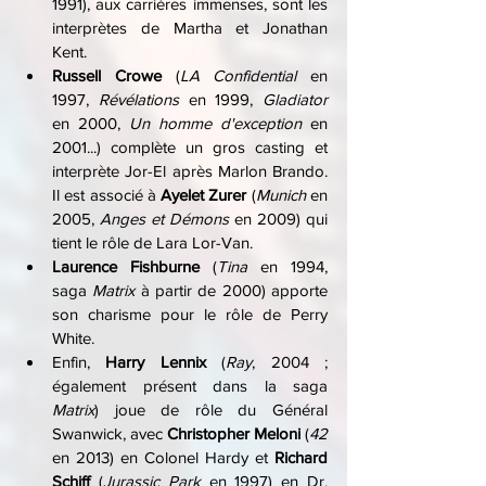
1991), aux carrières immenses, sont les 
interprètes de Martha et Jonathan 
Kent.
Russell Crowe
 (
LA Confidential
 en 
1997, 
Révélations 
en 1999, 
Gladiator 
en 2000, 
Un homme d'exception
 en 
2001...) complète un gros casting et 
interprète Jor-El après Marlon Brando. 
Il est associé à 
Ayelet Zurer
 (
Munich 
en 
2005, 
Anges et Démons
 en 2009) qui 
tient le rôle de Lara Lor-Van.
Laurence Fishburne
 (
Tina 
en 1994, 
saga 
Matrix 
à partir de 2000) apporte 
son charisme pour le rôle de Perry 
White.
Enfin, 
Harry Lennix
 (
Ray
, 2004 ; 
également présent dans la saga 
Matrix
) joue de rôle du Général 
Swanwick, avec 
Christopher Meloni
 (
42 
en 2013) en Colonel Hardy et 
Richard 
Schiff
 (
Jurassic Park 
en 1997) en Dr. 