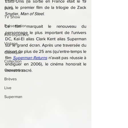
États-Unis (la sortie en France était le 19 
juin), le premier film de la trilogie de Zack 
Films
Snyder, 
Man of Steel
.
TV Show
Présentation
Le film marquait le renouveau du 
personnage le plus important de l'univers 
Rétrospective
DC, Kal-El alias Clark Kent alias Superman 
Vintage
sur le grand écran. Après une traversée du 
désert de plus de 25 ans (qu'entre-temps le 
Classique
film 
Superman Returns
 n'avait pas réussie à 
Collection
endiguer en 2006), le cinéma honorait le 
Convention
monstre sacré.
Brèves
Live
Superman