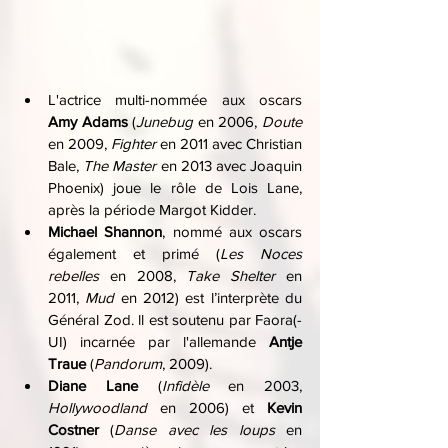
L'actrice multi-nommée aux oscars 
Amy Adams
 (
Junebug 
en 2006, 
Doute 
en 2009, 
Fighter 
en 2011 avec Christian 
Bale, 
The Master
 en 2013 avec Joaquin 
Phoenix) joue le rôle de Lois Lane, 
après la période Margot Kidder.
Michael Shannon
, nommé aux oscars 
également et primé (
Les Noces 
rebelles
 en 2008, 
Take Shelter
 en 
2011, 
Mud 
en 2012) est l’interprète du 
Général Zod. ll est soutenu par Faora(-
UI) incarnée par l'allemande 
Antje 
Traue
 (
Pandorum
, 2009).
Diane Lane
 (
Infidèle 
en 2003, 
Hollywoodland 
en 2006) et 
Kevin 
Costner
 (
Danse avec les loups
 en 