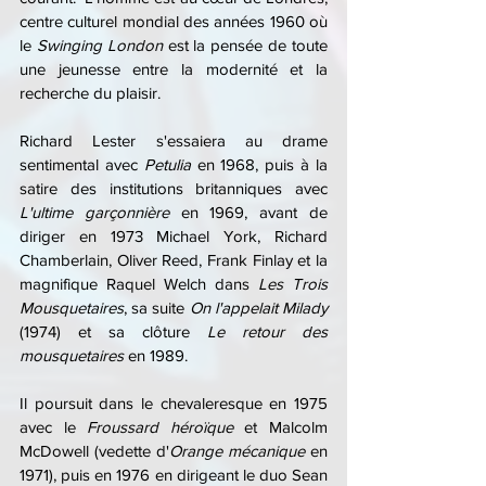
centre culturel mondial des années 1960 où 
le 
Swinging London
 est la pensée de toute 
une jeunesse entre la modernité et la 
recherche du plaisir.
Richard Lester s'essaiera au drame 
sentimental avec 
Petulia
 en 1968, puis à la 
satire des institutions britanniques avec 
L'ultime garçonnière
 en 1969, avant de 
diriger en 1973 Michael York, Richard 
Chamberlain, Oliver Reed, Frank Finlay et la 
magnifique Raquel Welch dans 
Les Trois 
Mousquetaires
,
sa suite 
On l'appelait Milady
(1974) et sa clôture 
Le retour des 
mousquetaires
 en 1989.
Il poursuit dans le chevaleresque en 1975 
avec le 
Froussard héroïque
 et Malcolm 
McDowell (vedette d'
Orange mécanique
 en 
1971), puis en 1976 en dirigeant le duo Sean 