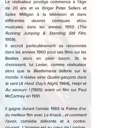
Le réalisateur prodige commence à l'âge 
de 20 ans et va diriger Peter Sellers et 
Spike Milligan à la télévision et dans 
différentes œuvres comiques et/ou 
musicales dans les années 1950 (
The 
Running Jumping & Standing Still Film
, 
1959).
Il accroit particulièrement sa renommée 
dans les années 1960 pour ses films sur les 
Beatles alors en plein boom. Ils le 
choisissent, lui Lester, comme réalisateur 
alors que la 
Beatlemania
 déferle sur le 
monde
.
 Il réalise ainsi 
Quatre garçons dans 
le vent
 (
A Hard Day's Night
, 1964), 
Help!
 et 
Au secours !
 (1965) avant un film sur Paul 
McCartney en 1991.
Il gagne durant l'année 1965 la Palme d'or 
du meilleur film avec 
Le Knack... et comment 
l'avoir
, comédie délirante et à contre-
courant.  L'homme est au cœur de Londres, 