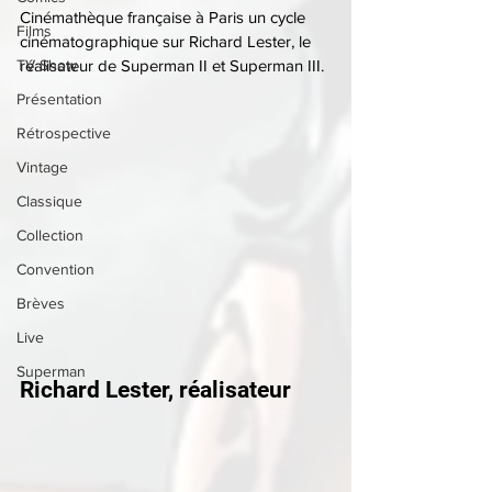
Cinémathèque française à Paris un cycle 
Films
cinématographique sur Richard Lester, le 
TV Show
réalisateur de Superman II et Superman III.
Présentation
Rétrospective
Vintage
Classique
Collection
Convention
Brèves
Live
Superman
Richard Lester, réalisateur