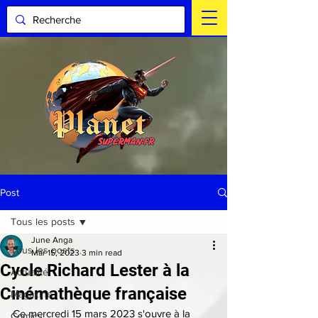
Post
Tous les posts
June Anga
Tous les posts
Mar 15, 2023
3 min read
Cycle Richard Lester à la
Actualité
Cinémathèque française
Magazine
Ce mercredi 15 mars 2023 s'ouvre à la 
Comics