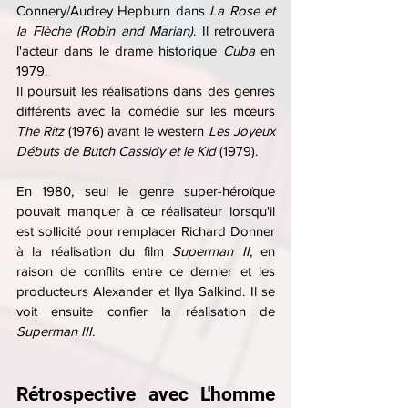
Connery/Audrey Hepburn dans 
La Rose et 
la Flèche (Robin and Marian)
. Il retrouvera 
l'acteur dans le drame historique 
Cuba
 en 
1979.
Il poursuit les réalisations dans des genres 
différents avec la comédie sur les mœurs 
The Ritz
 (1976) avant le western 
Les Joyeux 
Débuts de Butch Cassidy et le Kid
 (1979). 
En 1980, seul le genre super-héroïque 
pouvait manquer à ce réalisateur lorsqu'il 
est sollicité pour remplacer Richard Donner 
à la réalisation du film 
Superman II
, en 
raison de conflits entre ce dernier et les 
producteurs Alexander et Ilya Salkind. Il se 
voit ensuite confier la réalisation de 
Superman III
.
Rétrospective avec L'homme 