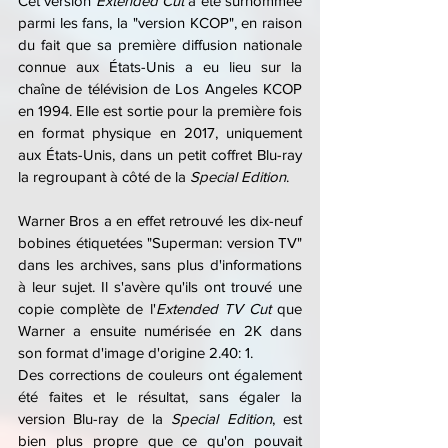
Cet version 
Extended Cut 
a été surnommée 
parmi les fans, la "version KCOP", en raison 
du fait que sa première diffusion nationale 
connue aux États-Unis a eu lieu sur la 
chaîne de télévision de Los Angeles KCOP 
en 1994. Elle est sortie pour la première fois 
en format physique en 2017, uniquement 
aux États-Unis, dans un petit coffret Blu-ray 
la regroupant à côté de la 
Special Edition
.
Warner Bros a en effet retrouvé les dix-neuf 
bobines étiquetées "Superman: version TV" 
dans les archives, sans plus d'informations 
à leur sujet. Il s'avère qu'ils ont trouvé une 
copie complète de l'
Extended TV Cut
 que 
Warner a ensuite numérisée en 2K dans 
son format d'image d'origine 2.40: 1.
Des corrections de couleurs ont également 
été faites et le résultat, sans égaler la 
version Blu-ray de la 
Special Edition
, est 
bien plus propre que ce qu'on pouvait 