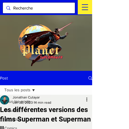
Post
Tous les posts
Jonathan Cutayar
Tous les posts
Jan 30, 2023
14 min read
Les différentes versions des
Actualité
films Superman et Superman
Magazine
II
Comics