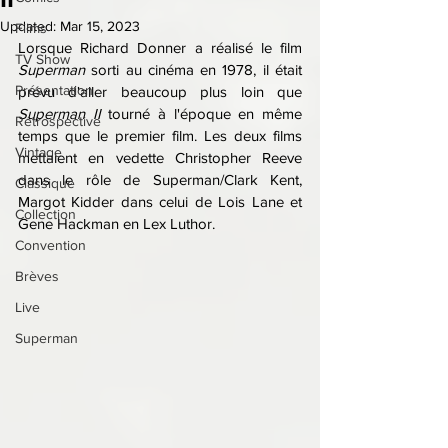
Updated:
Mar 15, 2023
Films
Lorsque Richard Donner a réalisé le film 
TV Show
Superman
 sorti au cinéma en 1978, il était 
Présentation
prévu d'aller beaucoup plus loin que 
Superman II 
tourné à l'époque en même 
Rétrospective
temps que le premier film. Les deux films 
Vintage
mettaient en vedette Christopher Reeve 
dans le rôle de Superman/Clark Kent, 
Classique
Margot Kidder dans celui de Lois Lane et 
Collection
Gene Hackman en Lex Luthor.
Convention
Brèves
Live
Superman