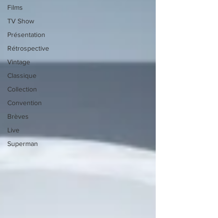
Films
TV Show
Présentation
Rétrospective
Vintage
Classique
Collection
Convention
Brèves
Live
Superman