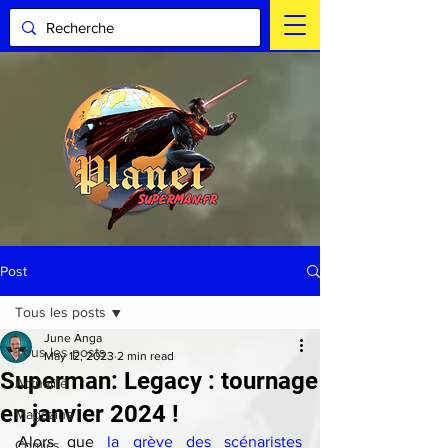
Post
Tous les posts
June Anga
Tous les posts
May 12, 2023
2 min read
Superman: Legacy : tournage
Actualité
en janvier 2024 !
Magazine
Alors que 
la grève des scénaristes 
Comics