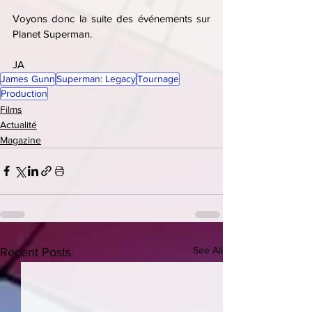
Voyons donc la suite des événements sur 
Planet Superman.
JA
James Gunn
Superman: Legacy
Tournage
Production
Films
Actualité
Magazine
See All
Recent Posts