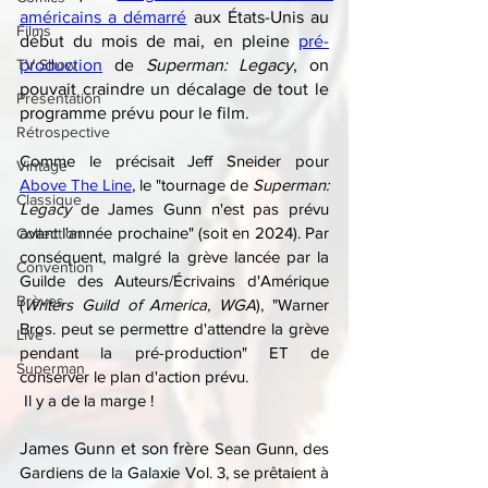
américains a démarré
 aux États-Unis au 
Films
début du mois de mai, en pleine 
pré-
TV Show
production
 de 
Superman: Legacy
, on 
pouvait craindre un décalage de tout le 
Présentation
programme prévu pour le film.
Rétrospective
Comme le précisait Jeff Sneider pour 
Vintage
Above The Line
, le "tournage de 
Superman: 
Classique
Legacy
 de James Gunn n'est pas prévu 
avant l'année prochaine" (soit en 2024). Par 
Collection
conséquent, malgré la grève lancée par la 
Convention
Guilde des Auteurs/Écrivains d'Amérique 
Brèves
(
Writers Guild of America, WGA
), "Warner 
Bros. peut se permettre d'attendre la grève 
Live
pendant la pré-production" ET de 
Superman
conserver le plan d'action prévu.
 Il y a de la marge !
James Gunn et son frère 
Sean Gunn, des 
Gardiens de la Galaxie Vol. 3, se prêtaient à 