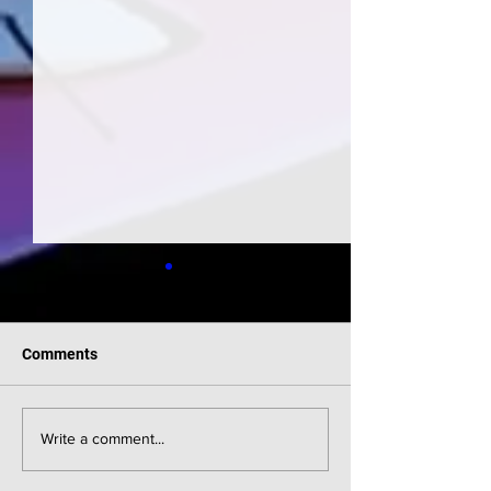
Comments
Supergirl était 
Supergirl : Première
Write a comment...
mondiale à New York