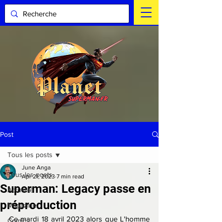
Post
Tous les posts
June Anga
Tous les posts
Apr 21, 2023
7 min read
Superman: Legacy passe en
Actualité
préproduction
Magazine
Ce mardi 18 avril 2023 alors que L'homme 
Comics