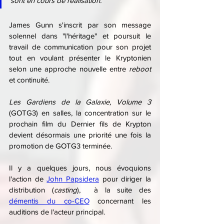
sont en cours de réalisation.
James Gunn s'inscrit par son message 
solennel dans "l'héritage" et poursuit le 
travail de communication pour son projet 
tout en voulant présenter le Kryptonien 
selon une approche nouvelle entre 
reboot 
et continuité.
Les Gardiens de la Galaxie, Volume 3
(GOTG3) en salles, la concentration sur le 
prochain film du Dernier fils de Krypton 
devient désormais une priorité une fois la 
promotion de GOTG3 terminée.
Il y a quelques jours, nous évoquions 
l'action de 
John Papsidera
 pour diriger la 
distribution (
casting
),  à la suite des 
démentis du co-CEO
 concernant les 
auditions de l'acteur principal.