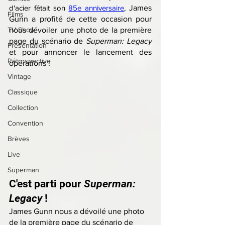
d'acier fêtait son 
85e anniversaire
, 
James 
Films
Gunn a profité de cette occasion pour 
TV Show
nous dévoiler une photo de la première 
page du scénario de 
Superman: Legacy
Présentation
et pour annoncer le lancement des 
Rétrospective
opérations !
Vintage
Classique
Collection
Convention
Brèves
Live
Superman
C'est parti pour 
Superman: 
Legacy
 !
James Gunn nous a dévoilé une photo 
de la première page du scénario de 