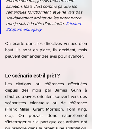
Encore une fois, je suis béni de cette 
situation. Mais c'est comme ça que les 
remarques fonctionnent, et je ne vais pas 
soudainement arrêter de les noter parce 
que je suis à la tête d'un studio. 
#écriture
#SupermanLegacy
On écarte donc les directives venues d'en 
haut. Ils sont en place, ils décident, mais 
peuvent demander des avis pour avancer.
Le scénario est-il prêt ?
Les citations ou références effectuées 
depuis des mois par James Gunn à 
d'autres œuvres orientent souvent vers des 
scénaristes talentueux ou de référence 
(Frank Miller, Grant Morrison, Tom King, 
etc.). On pouvait donc naturellement 
s'interroger sur la part que ces artistes ont 
pu prendre dans le projet (une sollicitation, 