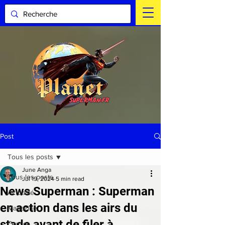
Post
Tous les posts
June Anga
Tous les posts
Jul 19, 2024
5 min read
News Superman : Superman
Actualité
en action dans les airs du
Magazine
stade avant de filer à
Comics