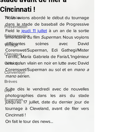
Cincinnati !
Films
TV Show
Nous avions abordé le début du tournage 
dans le stade de baseball de Progressive 
Présentation
Field le 
jeudi 11 juillet
 à un an de la sortie 
Rétrospective
américaine du film 
Superman
. Nous voyions 
différentes scènes avec David 
Vintage
Corenswet/Superman, Edi Gathegi/Mister 
Classique
Terrific, 
María Gabriela de Faría/L'Ingénieur 
ainsi qu'un vilain en noir en lutte avec David 
Collection
Corenswet/Superman au sol et en 
mano a 
Convention
mano
 aérien.
Brèves
Suite dès le vendredi avec de nouvelles 
Live
photographies dans les airs du stade 
Superman
jusqu'au 17 juillet, date du dernier jour de 
tournage à Cleveland, avant de filer vers 
Cincinnati !
On fait le tour des news...