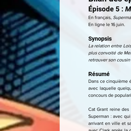
Épisode 5 : 
M
En français, 
Superman
En ligne le 16 juin.
Synopsis
La relation entre Lo
plus convoité de Metr
retrouver son cousi
Résumé
Dans ce cinquième épi
avec laquelle quelqu
concours de populari
Cat Grant reine des 
Superman : avec qui es
arrivant en ville et
avec Clark après la