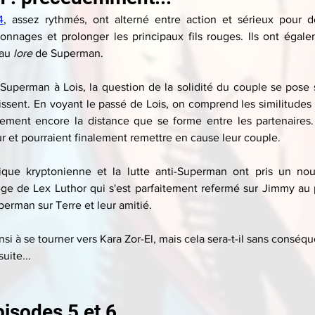
4
,
 assez rythmés, ont alterné entre action et sérieux pour 
nnages et prolonger les principaux fils rouges. Ils ont égale
au 
lore 
de Superman.
Superman à Lois, la question de la solidité du couple se pose
ssent. En voyant le passé de Lois, on comprend les similitudes e
rement encore la distance que se forme entre les partenaires.
r et pourraient finalement remettre en cause leur couple.
que kryptonienne et la lutte anti-Superman ont pris un nou
ge de Lex Luthor qui s'est parfaitement refermé sur Jimmy au 
erman sur Terre et leur amitié. 
insi à se tourner vers Kara Zor-El, mais cela sera-t-il sans conséq
uite...
pisodes 5 et 6