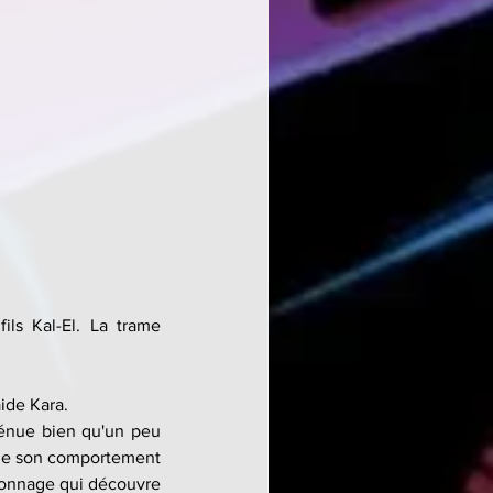
ls Kal-El. La trame 
aide Kara.
énue bien qu'un peu 
 de son comportement 
sonnage qui découvre 