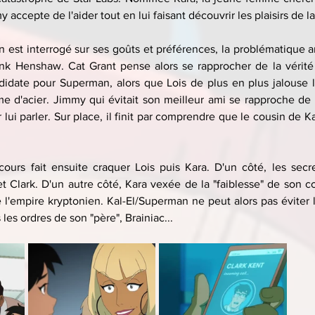
 accepte de l'aider tout en lui faisant découvrir les plaisirs de la 
est interrogé sur ses goûts et préférences, la problématique a
ank Henshaw. Cat Grant pense alors se rapprocher de la vérité 
ndidate pour Superman, alors que Lois de plus en plus jalouse l
 d'acier. Jimmy qui évitait son meilleur ami se rapproche de la 
 lui parler. Sur place, il finit par comprendre que le cousin de Kar
urs fait ensuite craquer Lois puis Kara. D'un côté, les secre
t Clark. D'un autre côté, Kara vexée de la "faiblesse" de son co
'empire kryptonien. Kal-El/Superman ne peut alors pas éviter l
les ordres de son "père", Brainiac...