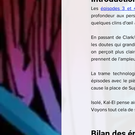
Les 
épisodes 3 et 
profondeur aux perso
quelques clins d'œil 
En passant de Clark/
les doutes qui grandi
on perçoit plus clai
prennent de l'ampleu
La trame technologi
épisodes avec le piè
cause la place de Sup
Isolé, Kal-El pense a
Voyons tout cela de s
Bilan des é