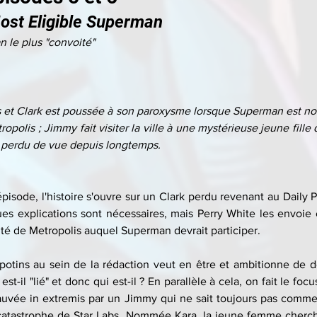
ost Eligible Superman
 le plus "convoité"
is et Clark est poussée à son paroxysme lorsque Superman est nom
opolis ; Jimmy fait visiter la ville à une mystérieuse jeune fille 
n perdu de vue depuis longtemps.
sode, l'histoire s'ouvre sur un Clark perdu revenant au Daily Pl
es explications sont nécessaires, mais Perry White les envoie e
té de Metropolis auquel Superman devrait participer.
potins au sein de la rédaction veut en être et ambitionne de dé
t-il "lié" et donc qui est-il ? En parallèle à cela, on fait le focu
 sauvée in extremis par un Jimmy qui ne sait toujours pas comme
 catastrophe de Star Labs. Nommée Kara, la jeune femme cherche