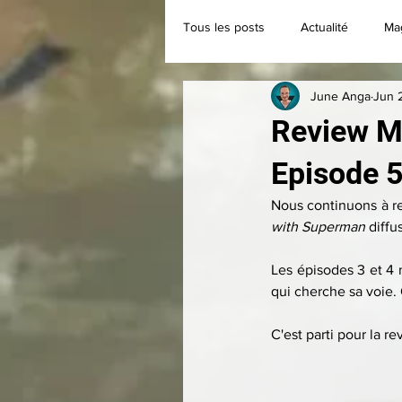
Tous les posts
Actualité
Ma
June Anga
Jun 
Classique
Collection
Review M
Episode 5
Nous continuons à re
with Superman 
diffu
Les épisodes 3 et 4 
qui cherche sa voie.
C'est parti pour la re