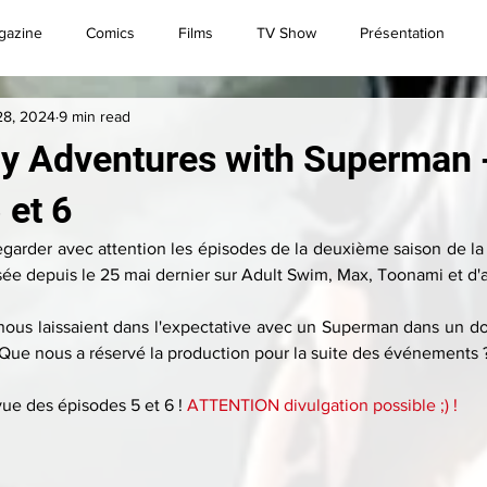
gazine
Comics
Films
TV Show
Présentation
28, 2024
9 min read
Convention
Brèves
Live
Superman
y Adventures with Superman -
 et 6
garder avec attention les épisodes de la deuxième saison de la 
sée depuis le 25 mai dernier sur Adult Swim, Max, Toonami et d'
nous laissaient dans l'expectative avec un Superman dans un do
 Que nous a réservé la production pour la suite des événements 
vue des épisodes 5 et 6 ! 
ATTENTION divulgation possible ;) !