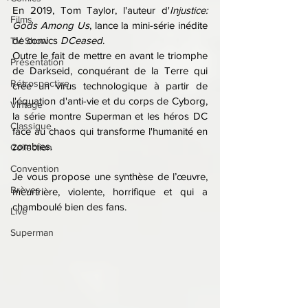
En 2019, Tom Taylor, l'auteur d'
Injustice: 
Films
Gods Among Us
, lance la mini-série inédite 
de comics 
DCeased
.
TV Show
Outre le fait de mettre en avant le triomphe 
Présentation
de Darkseid, conquérant de la Terre qui 
Rétrospective
crée un virus technologique à partir de 
l'équation d'anti-vie et du corps de Cyborg, 
Vintage
la série montre Superman et les héros DC 
Classique
face au chaos qui transforme l'humanité en 
zombies.
Collection
Convention
Je vous propose une synthèse de l’œuvre, 
Brèves
meurtrière, violente, horrifique et qui a 
chamboulé bien des fans.
Live
Superman