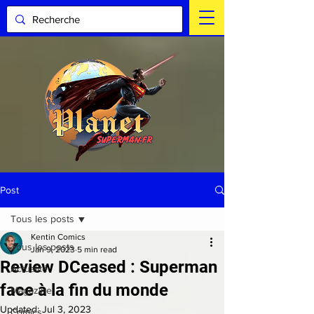
Post
Tous les posts
Kentin Comics
Tous les posts
Jan 9, 2023
5 min read
Review DCeased : Superman
Actualité
face à la fin du monde
Magazine
Updated:
Jul 3, 2023
Comics