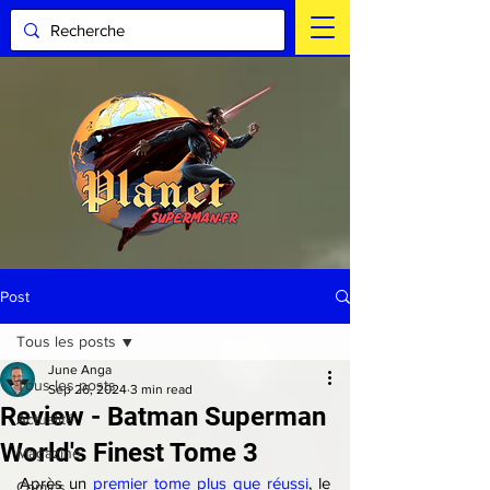
Post
Tous les posts
June Anga
Tous les posts
Sep 26, 2024
3 min read
Review - Batman Superman
Actualité
World's Finest Tome 3
Magazine
Après un 
premier tome plus que réussi
, le 
Comics