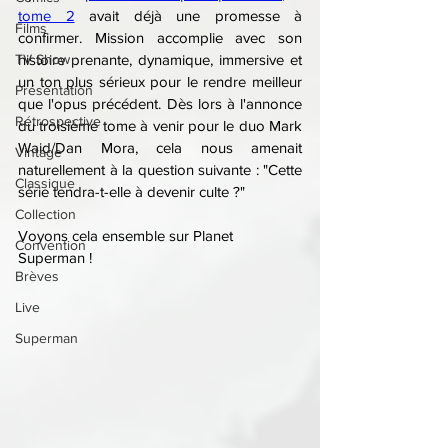
tome 2
 avait déjà une promesse à 
Films
confirmer. Mission accomplie avec son 
TV Show
histoire prenante, dynamique, immersive et 
un ton plus sérieux pour le rendre meilleur 
Présentation
que l'opus précédent. Dès lors à l'annonce 
Rétrospective
du troisième tome à venir pour le duo Mark 
Waid/Dan Mora, cela nous amenait 
Vintage
naturellement à la question suivante : "Cette 
Classique
série tendra-t-elle à devenir culte ?"
Collection
Voyons cela ensemble sur Planet 
Convention
Superman !
Brèves
Live
Superman