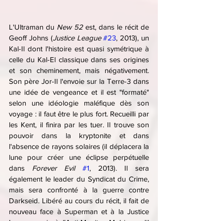
L'Ultraman du 
New 52
 est, dans le récit de 
Geoff Johns (
Justice League
#23
, 2013), un 
Kal-Il dont l'histoire est quasi symétrique à 
celle du Kal-El classique dans ses origines 
et son cheminement, mais négativement. 
Son père Jor-Il l'envoie sur la Terre-3 dans 
une idée de vengeance et il est "formaté" 
selon une idéologie maléfique dès son 
voyage : il faut être le plus fort. Recueilli par 
les Kent, il finira par les tuer. Il trouve son 
pouvoir dans la kryptonite et dans 
l'absence de rayons solaires (il déplacera la 
lune pour créer une éclipse perpétuelle 
dans 
Forever Evil
#1
, 2013). Il sera 
également le leader du Syndicat du Crime, 
mais sera confronté à la guerre contre 
Darkseid. Libéré au cours du récit, il fait de 
nouveau face à Superman et à la Justice 