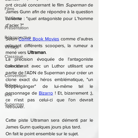
ont circulé concernant le film 
Superman 
de 
Films
James Gunn afin de répondre à la question 
TV Show
suivante : "quel antagoniste pour L'homme 
d'acier ?"
Présentation
Rétrospective
Selon 
Comic Book Movies
 comme d'autres 
relayant différents scoopers, la rumeur a 
Vintage
mené vers 
Ultraman
.
Classique
La précision évoquée de l'antagoniste 
coïnciderait avec un Luthor utilisant une 
Collection
partie de l'ADN de Superman pour créer un 
Convention
clone exact du héros emblématique, "un 
Brèves
doppelgänger" de lui-même tel le 
personnage de 
Bizarro
 ! Et, bizarrement ;), 
Live
ce n'est pas celui-ci que l'on devrait 
Superman
retrouver.
Cette piste Ultraman sera démenti par le 
James Gunn quelques jours plus tard.
On fait le point ensemble sur le sujet.