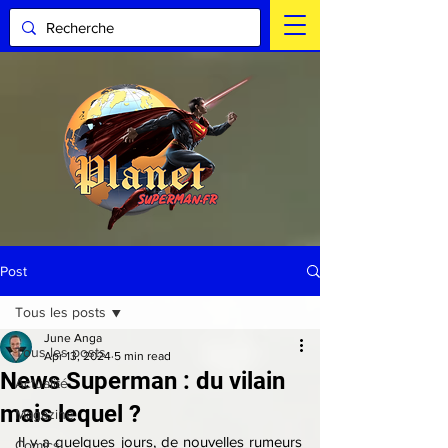
Post
Tous les posts
June Anga
Tous les posts
Apr 13, 2024
5 min read
News Superman : du vilain
Actualité
mais lequel ?
Magazine
Il y a quelques jours, de nouvelles rumeurs 
Comics