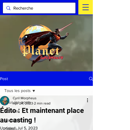
Post
Tous les posts
Cyril Morpheus
Tous les posts
Apr 24, 2023
2 min read
Édito : Et maintenant place
Actualité
au casting !
Magazine
Updated:
Jul 5, 2023
Comics