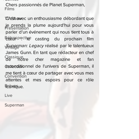
Chers passionnés de Planet Superman,
Films
C'est avec un enthousiasme débordant que 
TV Show
je prends la plume aujourd'hui pour vous 
Présentation
parler d'un événement qui nous tient tous à 
Rétrospective
cœur : le casting du prochain film 
Superman: Legacy
 réalisé par le talentueux 
Vintage
James Gunn. En tant que rédacteur en chef 
Classique
de notre cher magazine et fan 
inconditionnel de l'univers de Superman, il 
Collection
me tient à cœur de partager avec vous mes 
Convention
attentes et mes espoirs pour ce rôle 
Brèves
iconique.
Live
Superman