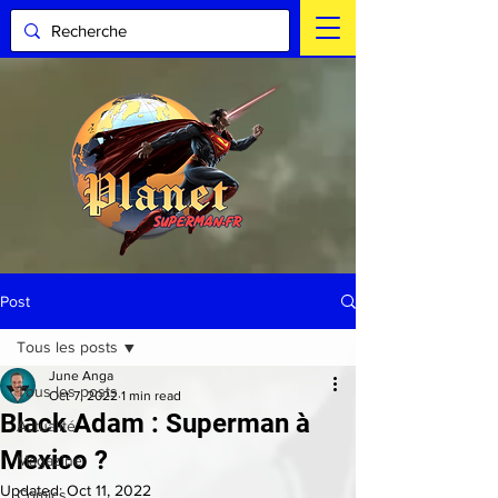
Post
Tous les posts
June Anga
Tous les posts
Oct 7, 2022
1 min read
Black Adam : Superman à
Actualité
Mexico ?
Magazine
Updated:
Oct 11, 2022
Comics