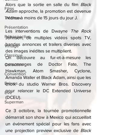
Alors que la sortie en salle du film 
Black 
Films
Adam
 approche, la promotion est devenue 
intense à moins de 15 jours du jour J.
TV Show
Présentation
Les interventions de Dwayne 
The Rock
Rétrospective
Johnson, de multiples vidéos spots TV, 
bandes annonces et trailers diverses avec 
Vintage
des images inédites se multiplient.
Classique
On découvre au fur-et-à-mesure les 
personnages de Doctor Fate, The 
Collection
Hawkman, Atom Smasher, Cyclone, 
Convention
Amanda Waller et Black Adam, ainsi que les 
Brèves
choix du studio Warner Bros. Discovery 
pour relancer le DC Extended Universe 
Live
(DCEU).
Superman
Ce 3 octobre, la tournée promotionnelle 
démarrait son show à Mexico qui accueillait 
un événement spécial pour les fans avec 
une projection preview exclusive de 
Black 