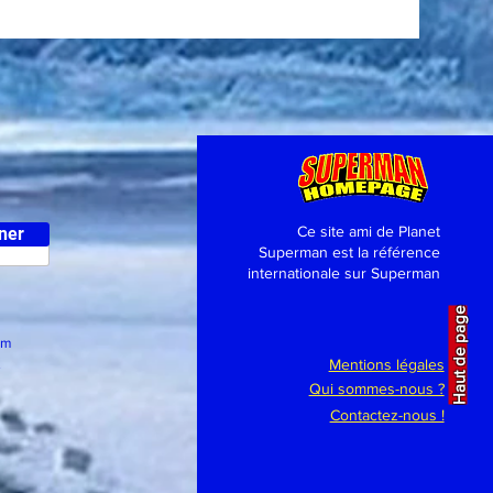
Ce site ami de Planet
ner
Superman est la référence
internationale sur Superman
Haut de page
om
.
Mentions légales
Qui sommes-nous ?
Contactez-nous !