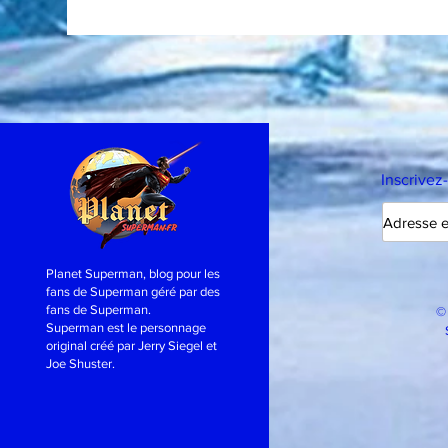
Inscrivez
Planet Superman, blog pour les
fans de Superman géré par des
fans de Superman.
©
Superman est le personnage
original créé par Jerry Siegel et
Joe Shuster.