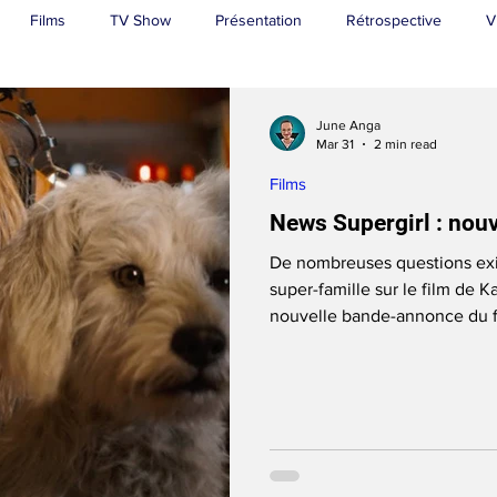
Films
TV Show
Présentation
Rétrospective
V
Superman
June Anga
Mar 31
2 min read
Films
News Supergirl : nouve
De nombreuses questions exis
super-famille sur le film de Ka
nouvelle bande-annonce du fil