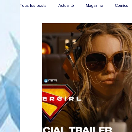
Tous les posts
Actualité
Magazine
Comics
Collection
Convention
Brèves
Live