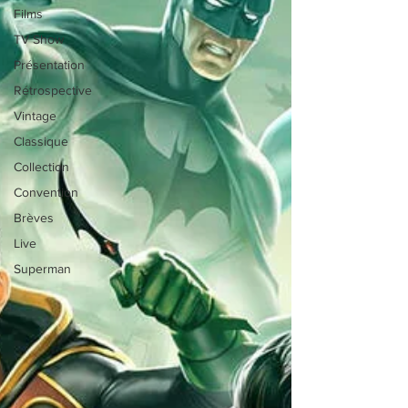
Films
TV Show
Présentation
Rétrospective
Vintage
Classique
Collection
Convention
Brèves
Live
Superman