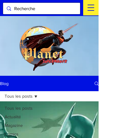
Blog
Tous les posts
Tous les posts
Actualité
Magazine
Comics