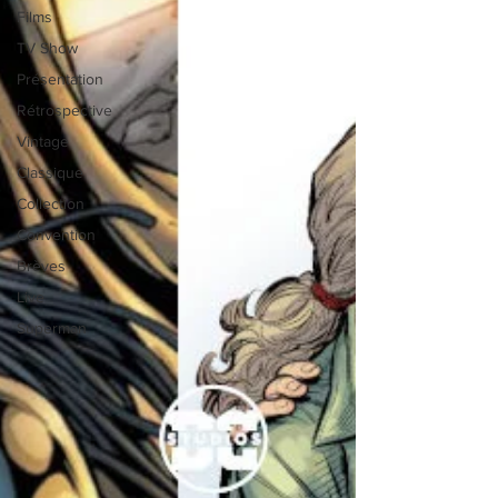
Films
TV Show
Présentation
Rétrospective
Vintage
Classique
Collection
Convention
Brèves
Live
Superman