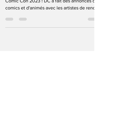
Superman était au rendez-vous du San Diego
Comic Con 2023 ! DC a fait des annonces de
comics et d'animés avec les artistes de renom
!