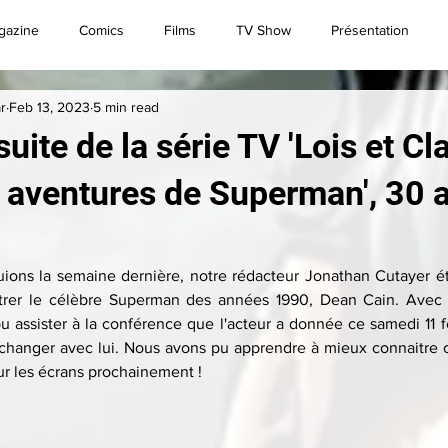
gazine
Comics
Films
TV Show
Présentation
r
Feb 13, 2023
5 min read
Convention
Brèves
Live
Superman
uite de la série TV 'Lois et Cla
 aventures de Superman', 30 
ons la semaine dernière, notre rédacteur Jonathan Cutayer ét
trer le célèbre Superman des années 1990, Dean Cain. Avec J
 pu assister à la conférence que l'acteur a donnée ce samedi 11 f
changer avec lui. Nous avons pu apprendre à mieux connaitre cel
sur les écrans prochainement !