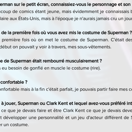
erman sur le petit écran, connaissiez-vous le personnage et son 
aucoup de comics étant jeune, mais évidemment je connaissais b
re aux États-Unis, mais à l'époque je n'aurais jamais cru un jour 
de la première fois où vous avez mis le costume de Superman ?
 première fois où on met le costume de Superman. C'était des 
au début on pouvait y voir à travers, mes sous-vêtements.
me de Superman était rembourré musculairement ?
s eu besoin de gonflé en muscle le costume (rire).
 confortable ?
nfortable mais à la fin c'était parfait, je pouvais partir faire mes c
e à jouer, Superman ou Clark Kent et lequel avez-vous préféré int
ce que je devais faire et être Clark Kent ce que je devais deven
aut développer une personnalité et un jeu d'acteur différent de 
ter un costume.