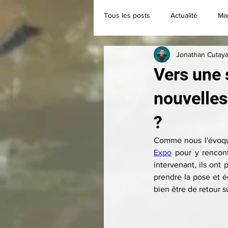
Tous les posts
Actualité
Ma
Jonathan Cutaya
Classique
Collection
Vers une s
nouvelles
?
Comme nous l'évoqui
Expo
 pour y rencon
intervenant, ils ont
prendre la pose et é
bien être de retour 