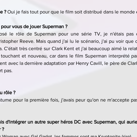
e ? 
Oui je fais tout pour que le film soit distribué dans le monde 
e pour vous de jouer Superman ?
sé le rôle de Superman pour une série TV, je n'étais pas c
stopher Reeve. Mais quand j'ai lu le scénario, j'ai pu voir que c'
 C'était très centré sur Clark Kent et j'ai beaucoup aimé la rela
ès touchant et nouveau, car dans le film Superman interprété pa
 avec la dernière adaptation par Henry Cavill, le père de Clark
t pas.
 rôle ?
stume pour la première fois, j'avais peur qu'on ne m'accepte 
rmis d'intégrer un autre super héros DC avec Superman, qui aurie
 ?
 Woman avec Gal Gadot, les femmes sont ma Kryptonite (rire).