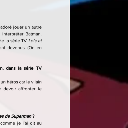
 adoré jouer un autre 
 interpréter Batman. 
de la série TV 
Lois et 
sont devenus. (On en 
Vous avez aussi interprété après un autre personnage de DC Comics, un vilain, dans la série TV 
 un héros car le vilain 
devoir affronter le 
ures de Superman
 ?
omme je l'ai dit au 