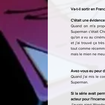
Va-t-il sortir en Franc
C'était une évidenc
Quand on m'a propo
Superman c'était Chri
qu'on a vu au cinéma.
et j'ai trouvé ça tr
tout comme récemment
mais le mien ne meur
Avez-vous eu peur du
Quand j'ai mis le co
Superman.
Si la série avait pe
acteur pour l'incarner
J'aurais aimé Wonder