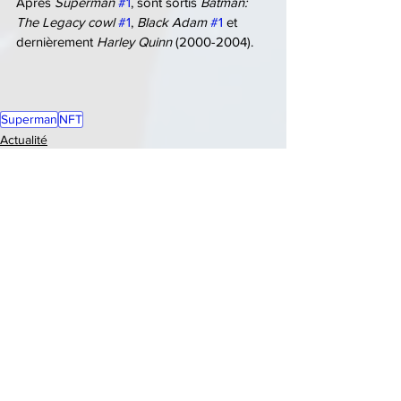
Après 
Superman 
#1
, sont sortis 
Batman: 
The Legacy cowl
#1
, 
Black Adam
#1
 et 
dernièrement 
Harley Quinn
 (2000-2004).
Superman
NFT
Actualité
Magazine
Comics
See All
Recent Posts