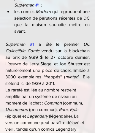
Superman 
#1
 ;
les comics 
Modern 
qui regroupent une 
sélection de parutions récentes de DC 
que la maison souhaite mettre en 
avant.
Superman 
#1
 a été le premier 
DC 
Collectible Comic
 vendu sur la blockchain 
au prix de 9,99 $ le 27 octobre dernier. 
L’œuvre de Jerry Siegel et Joe Shuster est 
naturellement une pièce de choix, limitée à 
3000 exemplaires "frappés" (
minted
). Elle 
s'étend ici de 1939 à 2011.
La rareté est liée au nombre restreint 
amplifié par un système de niveau au 
moment de l'achat : 
Common
 (commun), 
Uncommon
 (peu commun), 
Rare
, 
Epic
(épique) et 
Legendary
 (légendaire). La 
version commune peut paraître délavé et 
vieilli, tandis qu'un comics Legendary 