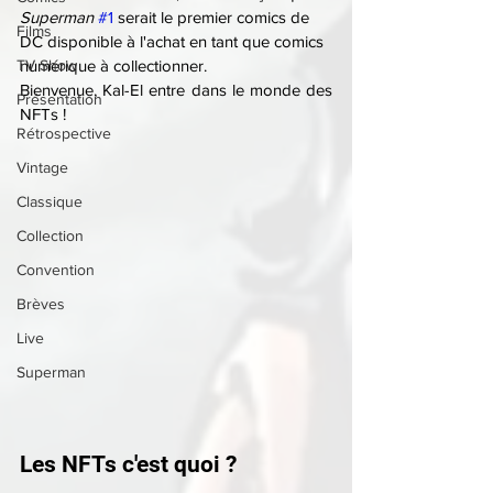
Superman
#1
 serait le premier comics de 
Films
DC disponible à l'achat en tant que comics 
TV Show
numérique à collectionner.
Bienvenue, Kal-El entre dans le monde des 
Présentation
NFTs !
Rétrospective
Vintage
Classique
Collection
Convention
Brèves
Live
Superman
Les NFTs c'est quoi ?