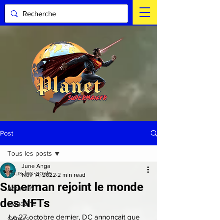
Post
Tous les posts
June Anga
Tous les posts
Nov 14, 2022
2 min read
Superman rejoint le monde
Actualité
des NFTs
Magazine
Le 27 octobre dernier, DC annonçait que 
Comics