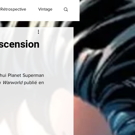
Rétrospective
Vintage
ascension
’hui Planet Superman 
u Warworld
 publié en 