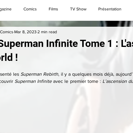
gazine
Comics
Films
TV Show
Présentation
 Comics
Mar 8, 2023
2 min read
Convention
Brèves
Live
Superman
Superman Infinite Tome 1 : L'
ld !
senté les 
Superman Rebirth
, il y a quelques mois déjà, aujourd
ouvrir 
Superman Infinite
 avec le premier tome : 
L’ascension d