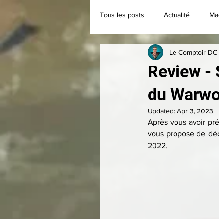
Tous les posts
Actualité
Ma
Le Comptoir DC
Classique
Collection
Review - 
du Warwor
Updated:
Apr 3, 2023
Après vous avoir pré
vous propose de déc
2022.