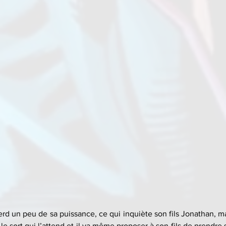
rd un peu de sa puissance, ce qui inquiète son fils Jonathan, ma
e sort qui l’attend et il va même proposer à son fils de prendre s