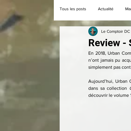
Tous les posts
Actualité
Ma
Le Comptoir DC
Classique
Collection
Review - 
En 2018, Urban Comic
n’ont jamais pu acq
simplement pas conti
Aujourd’hui, Urban 
dans sa collection 
découvrir le volume 1