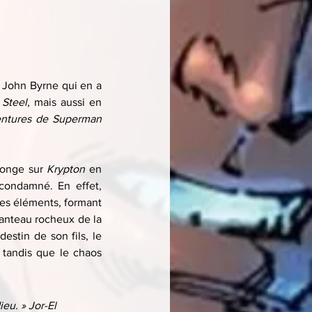
t John Byrne qui en a 
 Steel
, mais aussi en 
ntures de Superman
longe sur 
Krypton
 en 
condamné. En effet, 
es éléments, formant 
anteau rocheux de la 
stin de son fils, le 
tandis que le chaos 
eu. » Jor-El