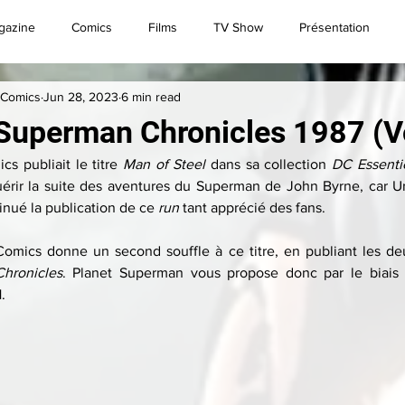
gazine
Comics
Films
TV Show
Présentation
 Comics
Jun 28, 2023
6 min read
Convention
Brèves
Live
Superman
Superman Chronicles 1987 (V
s publiait le titre 
Man of Steel
 dans sa collection 
DC Essenti
uérir la suite des aventures du Superman de John Byrne, car Ur
nué la publication de ce 
run 
tant apprécié des fans.
Comics donne un second souffle à ce titre, en publiant les de
Chronicles
. Planet Superman vous propose donc par le biais 
.