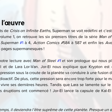
 l’œuvre
ts de 
Crisis on Infinite Earths
, Superman se voit redéfini et c’es
olume 1, on retrouve les six premiers titres de la série 
Man of
 
Superman
#1
 à 4, 
Action Comics #
584 à 587 et enfin les 
Ave
96 pages supermanesques !
tre lecture avec 
Man of Steel 
#1
 et son prologue qui nous p
 et de Lara Lor-Van. Jor-El nous explique que Krypton est 
 pression sous la croute de la planète va conduire à une fusion d
ioactif. De plus, cette pression sera encore trop forte pour le m
vivre ses dernières heures. Tandis que Lara se lamente sur le de
es éruptions ont commencé ! Jor-El lance la capsule de Kal-El 
emps, il deviendra l’être suprême de cette planète. Presque un di