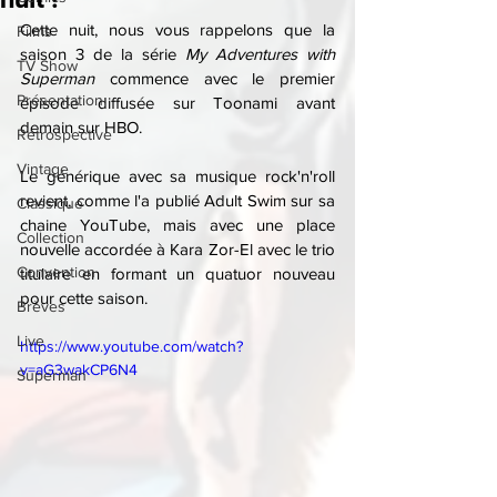
Cette nuit, nous vous rappelons que la 
Films
saison 3 de la série 
My Adventures with 
TV Show
Superman
 commence avec le premier 
Présentation
épisode diffusée sur Toonami avant 
demain sur HBO.
Rétrospective
Vintage
Le générique avec sa musique rock'n'roll 
revient, comme l'a publié Adult Swim sur sa 
Classique
chaine YouTube, mais avec une place 
Collection
nouvelle accordée à Kara Zor-El avec le trio 
Convention
titulaire en formant un quatuor nouveau 
pour cette saison.
Brèves
Live
https://www.youtube.com/watch?
v=aG3wakCP6N4
Superman