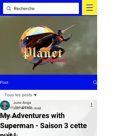
Post
Tous les posts
June Anga
Tous les posts
Jun 14
1 min read
My Adventures with
Actualité
Superman - Saison 3 cette
Magazine
nuit !
Comics