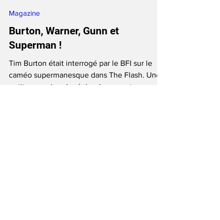
June Anga
Sep 27, 2023
4 min read
Magazine
Burton, Warner, Gunn et
Superman !
Tim Burton était interrogé par le BFI sur le
caméo supermanesque dans The Flash. Une
petite occasion de régler des comptes vous
pensez ?