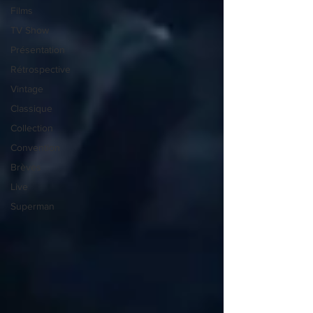
Films
TV Show
Présentation
Rétrospective
Vintage
Classique
Collection
Convention
Brèves
Live
Superman