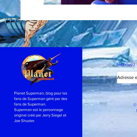
Inscrivez
Planet Superman, blog pour les
fans de Superman géré par des
fans de Superman.
©
Superman est le personnage
original créé par Jerry Siegel et
Joe Shuster.