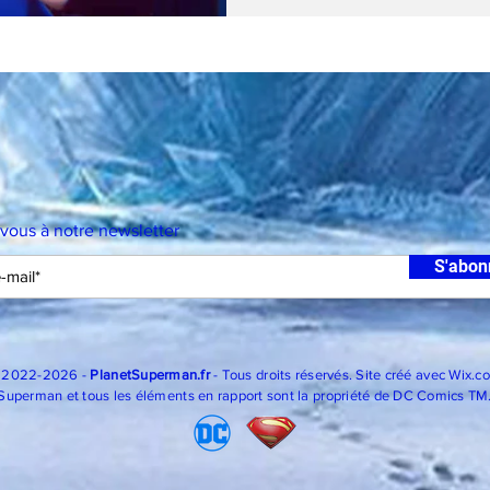
-vous à notre newsletter
S'abon
 2022-2026 -
PlanetSuperman.fr
- Tous droits réservés. Site créé avec
Wix.c
Superman et tous les éléments en rapport sont la propriété de DC Comics TM