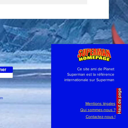
Ce site ami de Planet
ner
Superman est la référence
internationale sur Superman
Haut de page
om
.
Mentions légales
Qui sommes-nous ?
Contactez-nous !