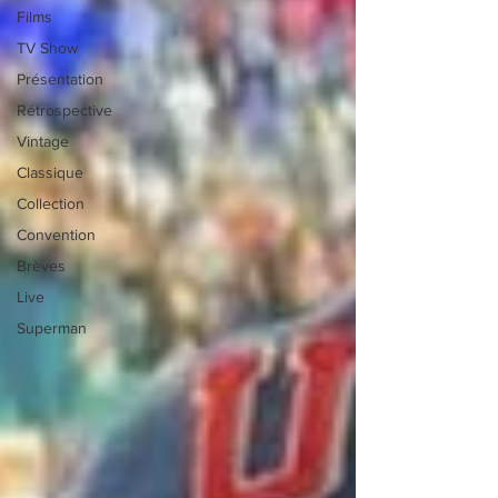
Films
TV Show
Présentation
Rétrospective
Vintage
Classique
Collection
Convention
Brèves
Live
Superman