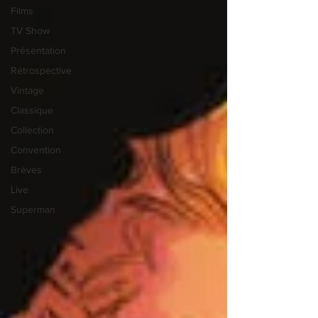
Films
TV Show
Présentation
Rétrospective
Vintage
Classique
Collection
Convention
Brèves
Live
Superman