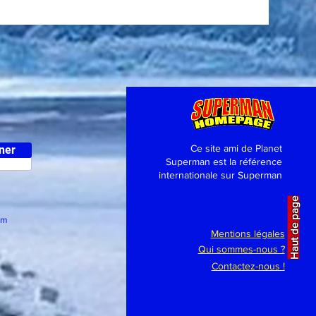
Ce site ami de Planet
ner
Superman est la référence
internationale sur Superman
Haut de page
om
.
Mentions légales
Qui sommes-nous ?
Contactez-nous !